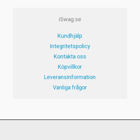
59kr.
29kr.
iSwag.se
Kundhjälp
Integritetspolicy
Kontakta oss
Köpvillkor
Leveransinformation
Vanliga frågor