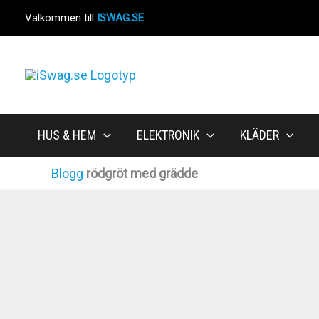
Hoppa
Välkommen till
ISWAG.SE
till
innehåll
HUS & HEM
ELEKTRONIK
KLÄDER
Blogg
rödgröt med grädde