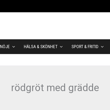
NÖJE
HÄLSA & SKÖNHET
SPORT & FRITID
rödgröt med grädde