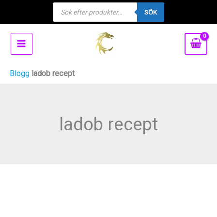
Products
Hoppa
SÖK
search
till
innehåll
Blogg
ladob recept
ladob recept