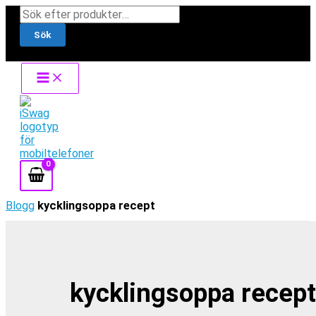
Hoppa
Products
till
search
Sök
innehåll
Blogg
kycklingsoppa recept
kycklingsoppa recept