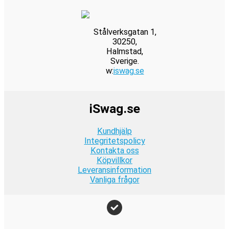
Recept
på
Äkta
Colombiansk
Stålverksgatan 1,
Ajiaco
30250,
Halmstad,
Sverige.
w:
iswag.se
iSwag.se
Kundhjälp
Integritetspolicy
Kontakta oss
Köpvillkor
Leveransinformation
Vanliga frågor