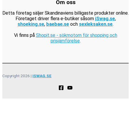
Om oss
Detta företag säljer Skandinaviens billigaste produkter online.
Företaget driver flera e-butiker såsom
iSwag.se
,
shoeking.se
,
baebae.se
och
sexleksaken.se
.
Vi finns på
Shopit.se - sökmotorn för shopping och
prisjämförelse
.
Copyright 2026 |
ISWAG.SE