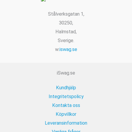
på
Äkta
Persisk
Koofteh
Stålverksgatan 1,
Tabrizi
30250,
Halmstad,
Sverige.
w:
iswag.se
iSwag.se
Kundhjälp
Integritetspolicy
Kontakta oss
Köpvillkor
Leveransinformation
Vanliga frågor