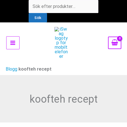
Hoppa
Products
till
search
Sök
innehåll
Blogg
koofteh recept
koofteh recept