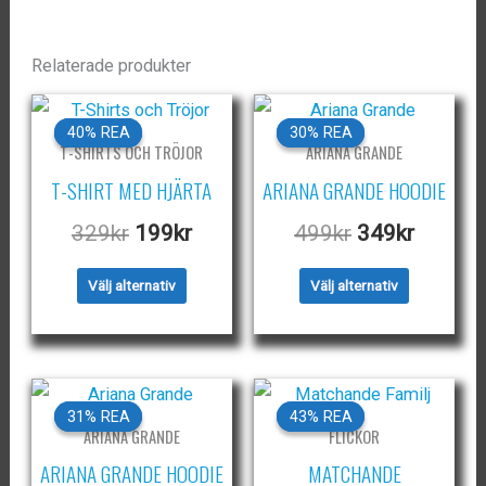
Relaterade produkter
40% REA
40% REA
30% REA
30% REA
T-SHIRTS OCH TRÖJOR
ARIANA GRANDE
T-SHIRT MED HJÄRTA
ARIANA GRANDE HOODIE
Det
Det
Det
Det
329
kr
199
kr
499
kr
349
kr
ursprungliga
nuvarande
ursprungliga
nuvara
Den
Den
Välj alternativ
Välj alternativ
priset
priset
priset
priset
här
här
var:
är:
var:
är:
produkten
produkten
329kr.
199kr.
499kr.
349kr.
har
har
flera
flera
31% REA
31% REA
43% REA
43% REA
ARIANA GRANDE
FLICKOR
varianter.
varianter.
ARIANA GRANDE HOODIE
MATCHANDE
De
De