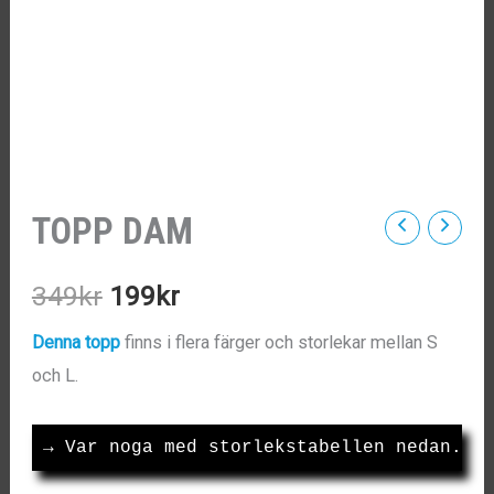
TOPP DAM
Det
Det
349
kr
199
kr
ursprungliga
nuvarande
Denna topp
finns i flera färger och storlekar mellan S
och L.
priset
priset
var:
är:
→
 Var noga med storlekstabellen nedan.
349kr.
199kr.