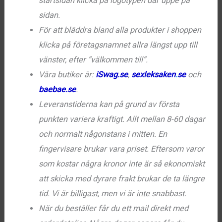
startsidan klicka på logotypen där uppe på
sidan.
För att bläddra bland alla produkter i shoppen
klicka på företagsnamnet allra längst upp till
vänster, efter ”välkommen till”.
Våra butiker är:
iSwag.se
,
sexleksaken
.
se
och
baebae.se
.
Leveranstiderna kan på grund av första
punkten variera kraftigt. Allt mellan 8-60 dagar
och normalt någonstans i mitten. En
fingervisare brukar vara priset. Eftersom varor
som kostar några kronor inte är så ekonomiskt
att skicka med dyrare frakt brukar de ta längre
tid. Vi är
billigast
, men vi är
inte
snabbast.
När du beställer får du ett mail direkt med