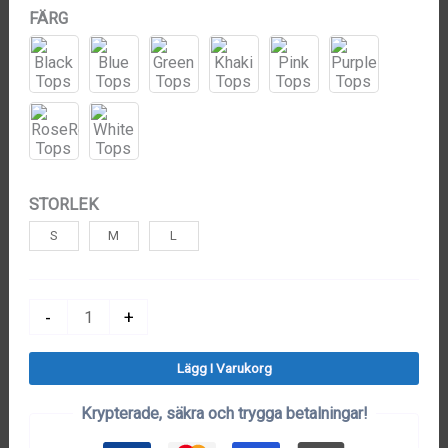
FÄRG
STORLEK
S
M
L
Topp
-
+
Dam
Lägg I Varukorg
mängd
Krypterade, säkra och trygga betalningar!