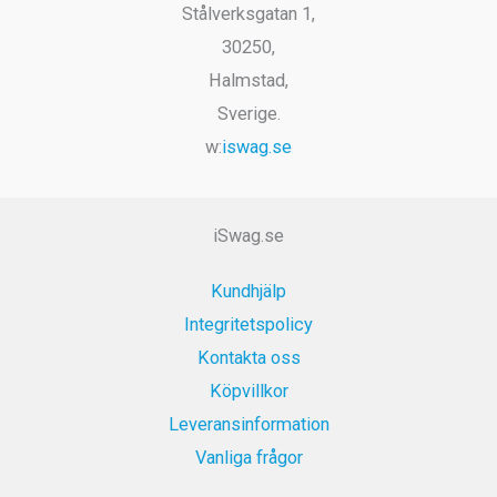
Stålverksgatan 1,
produktsi
30250,
Halmstad,
Sverige.
w:
iswag.se
iSwag.se
Kundhjälp
Integritetspolicy
Kontakta oss
Köpvillkor
Leveransinformation
Vanliga frågor