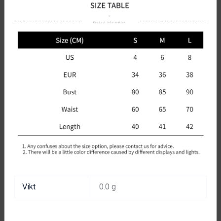
Vikt
0.0 g