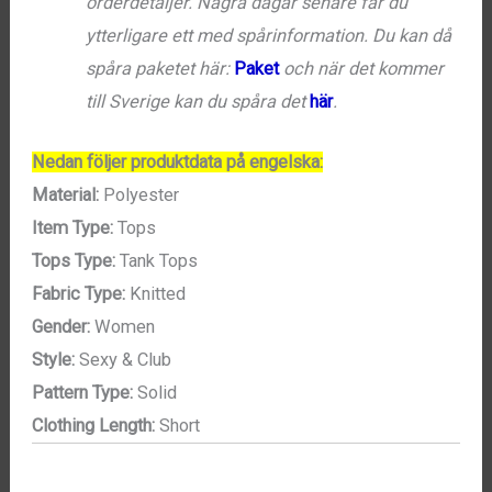
orderdetaljer. Några dagar senare får du
ytterligare ett med spårinformation. Du kan då
spåra paketet här:
Paket
och när det kommer
till Sverige kan du spåra det
här
.
Nedan följer produktdata på engelska:
Material:
Polyester
Item Type:
Tops
Tops Type:
Tank Tops
Fabric Type:
Knitted
Gender:
Women
Style:
Sexy & Club
Pattern Type:
Solid
Clothing Length:
Short