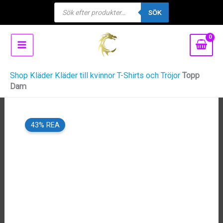
Products
Hoppa
SÖK
search
till
innehåll
Shop
Kläder
Kläder till kvinnor
T-Shirts och Tröjor
Topp
Dam
43% REA