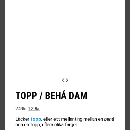
TOPP / BEHÅ DAM
Det
Det
249
kr
129
kr
ursprungliga
nuvarande
Läcker
topp
, eller ett mellanting mellan en
behå
priset
priset
och en topp, i flera olika färger.
var:
är: