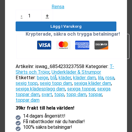
Rensa
Topp
-
+
/
Behå
Lägg I Varukorg
Dam
Krypterade, säkra och trygga betalningar!
mängd
Artikelnr:
iswag_6854233237558
Kategorier:
T-
Shirts och Tröjor
,
Underkläder & Strumpor
Etiketter:
beige
,
blå
,
kläder
,
kläder dam
,
lila
,
rosa
,
sexig topp
,
sexig topp dam
,
sexiga kläder dam
,
sexiga klädesplagg dam
,
sexiga toppar
,
sexiga
toppar dam
,
svart
,
topp
,
topp dam
,
toppar
,
toppar dam
39kr frakt till hela världen!
14 dagars ångerrätt!
Få rabattkoder när du handlar!
100% säkra betalningar!