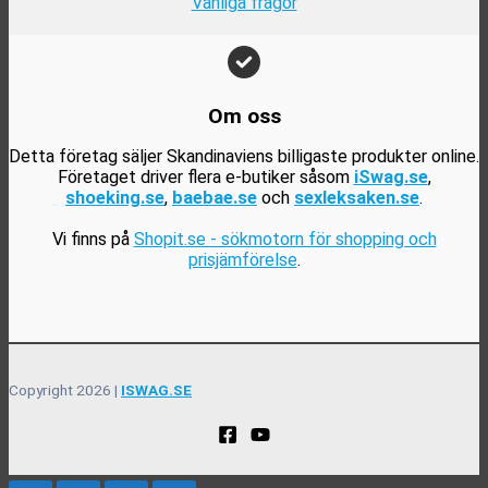
Vanliga frågor
Om oss
Detta företag säljer Skandinaviens billigaste produkter online.
Företaget driver flera e-butiker såsom
iSwag.se
,
shoeking.se
,
baebae.se
och
sexleksaken.se
.
Vi finns på
Shopit.se - sökmotorn för shopping och
prisjämförelse
.
Copyright 2026 |
ISWAG.SE