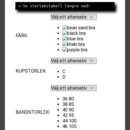
249kr.
129kr.
→
 Se storlekstabell längre ned!
FÄRG
:
KUPSTORLEK
:
C
D
36 80
38 85
40 90
BANDSTORLEK
:
42 95
44 100
46 105