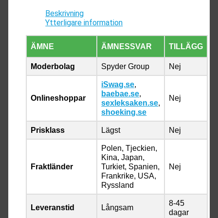
Beskrivning
Ytterligare information
ÄMNE
ÄMNESSVAR
TILLÄGG
Moderbolag
Spyder Group
Nej
iSwag.se
,
baebae.se
,
Onlineshoppar
Nej
sexleksaken.se
,
shoeking.se
Prisklass
Lägst
Nej
Polen, Tjeckien,
Kina, Japan,
Fraktländer
Turkiet, Spanien,
Nej
Frankrike, USA,
Ryssland
8-45
Leveranstid
Långsam
dagar