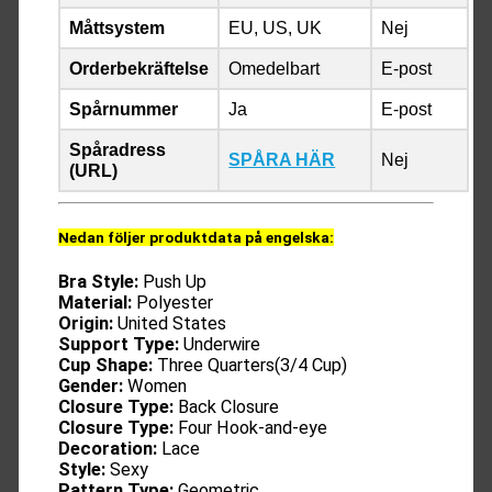
Måttsystem
EU, US, UK
Nej
Orderbekräftelse
Omedelbart
E-post
Spårnummer
Ja
E-post
Spåradress
SPÅRA HÄR
Nej
(URL)
Nedan följer produktdata på engelska:
Bra Style:
Push Up
Material:
Polyester
Origin:
United States
Support Type:
Underwire
Cup Shape:
Three Quarters(3/4 Cup)
Gender:
Women
Closure Type:
Back Closure
Closure Type:
Four Hook-and-eye
Decoration:
Lace
Style:
Sexy
Pattern Type:
Geometric