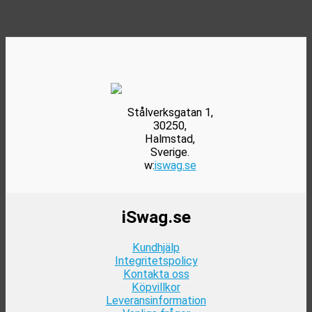
varianter.
499kr.
299kr.
produktsidan
De
olika
alternativen
kan
väljas
på
produktsidan
Stålverksgatan 1,
30250,
Halmstad,
Sverige.
w:
iswag.se
iSwag.se
Kundhjälp
Integritetspolicy
Kontakta oss
Köpvillkor
Leveransinformation