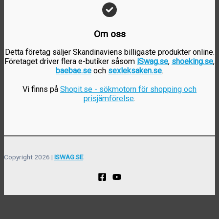
Om oss
Detta företag säljer Skandinaviens billigaste produkter online.
Företaget driver flera e-butiker såsom
iSwag.se
,
shoeking.se
,
baebae.se
och
sexleksaken.se
.
Vi finns på
Shopit.se - sökmotorn för shopping och
prisjämförelse
.
Copyright 2026 |
ISWAG.SE