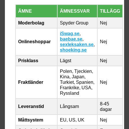
ÄMNE
ÄMNESSVAR
TILLÄGG
Moderbolag
Spyder Group
Nej
iSwag.se
,
baebae.se
,
Onlineshoppar
Nej
sexleksaken.se
,
shoeking.se
Prisklass
Lägst
Nej
Polen, Tjeckien,
Kina, Japan,
Fraktländer
Turkiet, Spanien,
Nej
Frankrike, USA,
Ryssland
8-45
Leveranstid
Långsam
dagar
Måttsystem
EU, US, UK
Nej