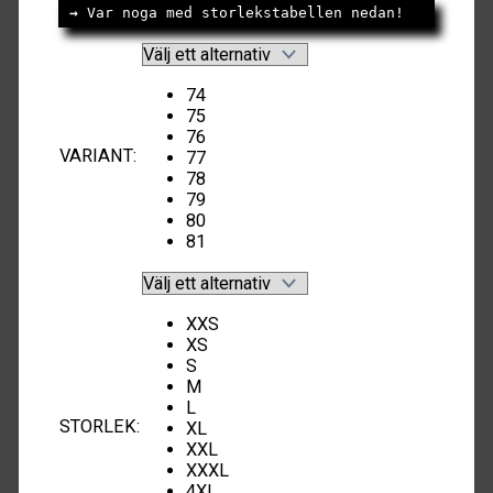
→
 Var noga med storlekstabellen nedan!
74
75
76
VARIANT
:
77
78
79
80
81
XXS
XS
S
M
L
STORLEK
:
XL
XXL
XXXL
4XL