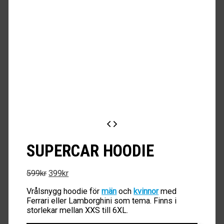
SUPERCAR HOODIE
Det
Det
599
kr
399
kr
ursprungliga
nuvarande
Vrålsnygg hoodie för
män
och
kvinnor
med
priset
priset
Ferrari eller Lamborghini som tema. Finns i
var:
är:
storlekar mellan XXS till 6XL.
599kr.
399kr.