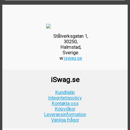
på
varianter.
499kr.
349kr.
produktsidan
De
olika
alternativen
kan
väljas
Stålverksgatan 1,
på
30250,
produktsidan
Halmstad,
Sverige.
w:
iswag.se
iSwag.se
Kundhjälp
Integritetspolicy
Kontakta oss
Köpvillkor
Leveransinformation
Vanliga frågor