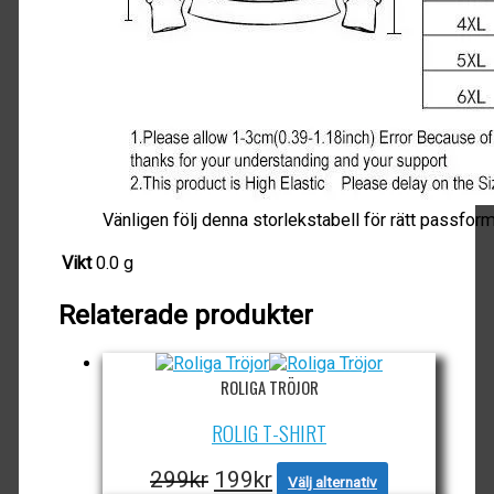
Vänligen följ denna storlekstabell för rätt passfor
Vikt
0.0 g
Relaterade produkter
ROLIGA TRÖJOR
ROLIG T-SHIRT
Det
Det
Den
299
kr
199
kr
Välj alternativ