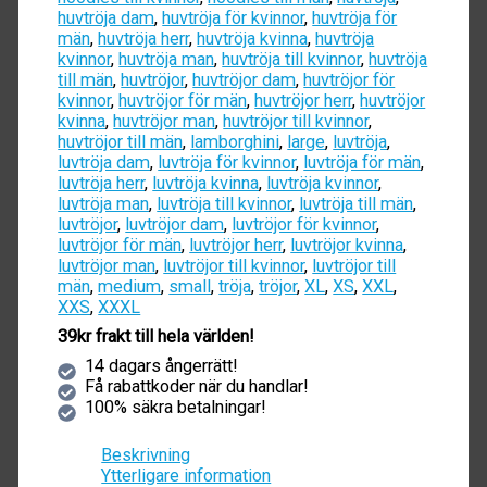
huvtröja dam
,
huvtröja för kvinnor
,
huvtröja för
män
,
huvtröja herr
,
huvtröja kvinna
,
huvtröja
kvinnor
,
huvtröja man
,
huvtröja till kvinnor
,
huvtröja
till män
,
huvtröjor
,
huvtröjor dam
,
huvtröjor för
kvinnor
,
huvtröjor för män
,
huvtröjor herr
,
huvtröjor
kvinna
,
huvtröjor man
,
huvtröjor till kvinnor
,
huvtröjor till män
,
lamborghini
,
large
,
luvtröja
,
luvtröja dam
,
luvtröja för kvinnor
,
luvtröja för män
,
luvtröja herr
,
luvtröja kvinna
,
luvtröja kvinnor
,
luvtröja man
,
luvtröja till kvinnor
,
luvtröja till män
,
luvtröjor
,
luvtröjor dam
,
luvtröjor för kvinnor
,
luvtröjor för män
,
luvtröjor herr
,
luvtröjor kvinna
,
luvtröjor man
,
luvtröjor till kvinnor
,
luvtröjor till
män
,
medium
,
small
,
tröja
,
tröjor
,
XL
,
XS
,
XXL
,
XXS
,
XXXL
39kr frakt till hela världen!
14 dagars ångerrätt!
Få rabattkoder när du handlar!
100% säkra betalningar!
Beskrivning
Ytterligare information