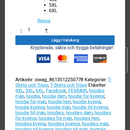
5XL
6XL
Rensa
SUPERCAR
-
+
Hoodie
mängd
Lägg I Varukorg
Krypterade, säkra och trygga betalningar!
Artikelnr:
iswag_8613512250778
Kategorier:
T-
Shirts och Tröjor
,
T-Shirts och Tröjor
Etiketter:
4XL
,
5XL
,
6XL
,
Facebook
,
FERRARI
,
hoodes
män
,
hoodie
,
hoodie dam
,
hoodie för kvinnor
,
hoodie för män
,
hoodie herr
,
hoodie kvinna
,
hoodie kvinnor
,
hoodie män
,
hoodie till kvinnor
,
hoodie till män
,
hoodies
,
hoodies dam
,
hoodies
för kvinnor
,
hoodies för män
,
hoodies herr
,
hoodies kvinna
,
hoodies kvinnor
,
hoodies män
,
hoodies till kvinnor
,
hoodies till män
,
huvtröja
,