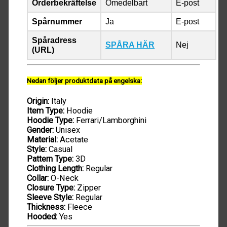
Orderbekräftelse
Omedelbart
E-post
Spårnummer
Ja
E-post
Spåradress
SPÅRA HÄR
Nej
(URL)
Nedan följer produktdata på engelska:
Origin:
Italy
Item Type:
Hoodie
Hoodie Type:
Ferrari/Lamborghini
Gender:
Unisex
Material:
Acetate
Style:
Casual
Pattern Type:
3D
Clothing Length:
Regular
Collar:
O-Neck
Closure Type:
Zipper
Sleeve Style:
Regular
Thickness:
Fleece
Hooded:
Yes