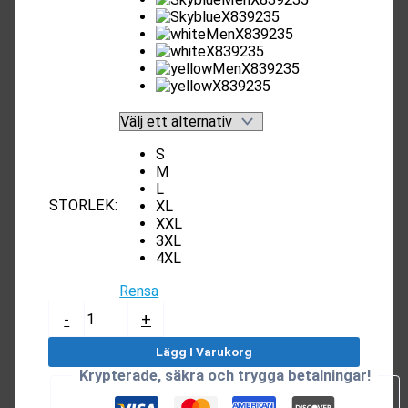
S
M
L
STORLEK
:
XL
XXL
3XL
4XL
Rensa
Feminism
-
+
T-
Shirt
Lägg I Varukorg
mängd
Krypterade, säkra och trygga betalningar!