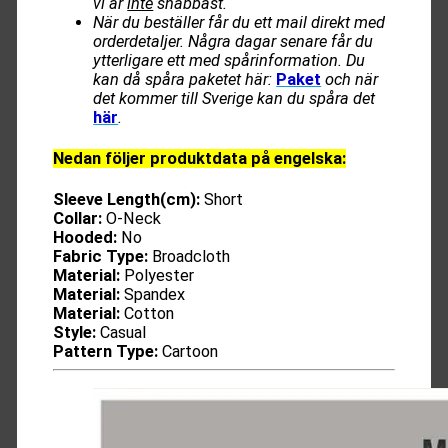
vi är
inte
snabbast.
När du beställer får du ett mail direkt med
orderdetaljer. Några dagar senare får du
ytterligare ett med spårinformation. Du
kan då spåra paketet här:
Paket
och när
det kommer till Sverige kan du spåra det
här
.
Nedan följer produktdata på engelska:
Sleeve Length(cm):
Short
Collar:
O-Neck
Hooded:
No
Fabric Type:
Broadcloth
Material:
Polyester
Material:
Spandex
Material:
Cotton
Style:
Casual
Pattern Type:
Cartoon