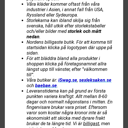
Våra kläder kommer oftast från våra
industrier i Asien, i annat fall från USA,
Ryssland eller Sydeuropa.
Storlekarna kan ibland skilja sig från
svenska, håll utkik efter storlekstabeller
och/eller bilder med
storlek och mått
nedan
.
Nordens billigaste butik. För att komma till
startsidan klicka på logotypen där uppe på
sidan.
För att bläddra bland alla produkter i
shoppen klicka på företagsnamnet allra
längst upp till vänster, efter ”välkommen
till”.
Våra butiker är:
iSwag.se
,
sexleksaken
.
se
och
baebae.se
.
Leveranstiderna kan på grund av första
punkten variera kraftigt. Allt mellan 8-60
dagar och normalt någonstans i mitten. En
fingervisare brukar vara priset. Eftersom
varor som kostar några kronor inte är så
ekonomiskt att skicka med dyrare frakt
brukar de ta längre tid. Vi är
billigast
, men