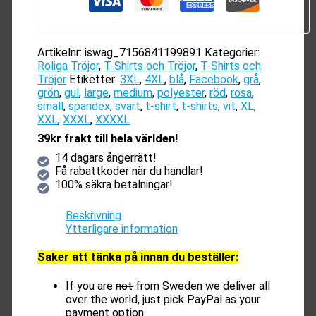
Artikelnr:
iswag_7156841199891
Kategorier:
Roliga Tröjor
,
T-Shirts och Tröjor
,
T-Shirts och
Tröjor
Etiketter:
3XL
,
4XL
,
blå
,
Facebook
,
grå
,
grön
,
gul
,
large
,
medium
,
polyester
,
röd
,
rosa
,
small
,
spandex
,
svart
,
t-shirt
,
t-shirts
,
vit
,
XL
,
XXL
,
XXXL
,
XXXXL
39kr frakt till hela världen!
14 dagars ångerrätt!
Få rabattkoder när du handlar!
100% säkra betalningar!
Beskrivning
Ytterligare information
Saker att tänka på innan du beställer:
If you are
not
from Sweden we deliver all
over the world, just pick PayPal as your
payment option.