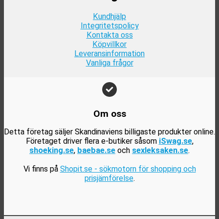
Kundhjälp
Integritetspolicy
Kontakta oss
Köpvillkor
Leveransinformation
Vanliga frågor
Om oss
Detta företag säljer Skandinaviens billigaste produkter online.
Företaget driver flera e-butiker såsom
iSwag.se
,
shoeking.se
,
baebae.se
och
sexleksaken.se
.
Vi finns på
Shopit.se - sökmotorn för shopping och
prisjämförelse
.