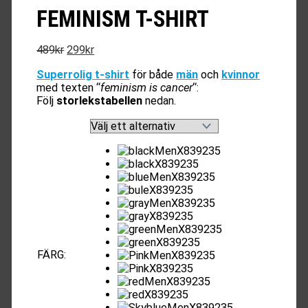
FEMINISM T-SHIRT
Det
Det
489
kr
299
kr
ursprungliga
nuvarande
Superrolig t-shirt
för både
män
och
kvinnor
priset
priset
med texten “
feminism is cancer
“:
var:
är:
Följ
storlekstabellen
nedan.
489kr.
299kr.
FÄRG
: