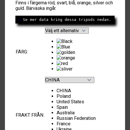
Finns i färgerna röd, svart, blå, orange, silver och
guld. Bärväska ingår.
→
 Se mer data kring dessa tripods nedan.
FÄRG
:
CHINA
Poland
United States
Spain
Australia
FRAKT FRÅN
:
Russian Federation
France
Ukraine