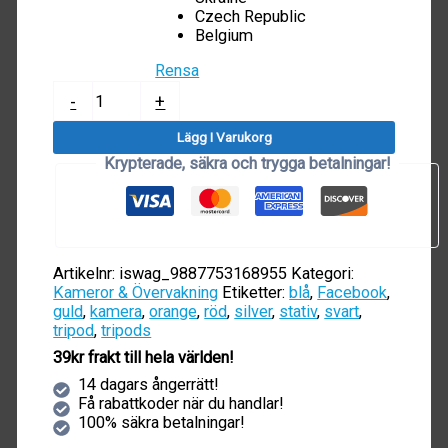
Czech Republic
Belgium
Rensa
Tripod
-
+
mängd
Lägg I Varukorg
Krypterade, säkra och trygga betalningar!
Artikelnr:
iswag_9887753168955
Kategori:
Kameror & Övervakning
Etiketter:
blå
,
Facebook
,
guld
,
kamera
,
orange
,
röd
,
silver
,
stativ
,
svart
,
tripod
,
tripods
39kr frakt till hela världen!
14 dagars ångerrätt!
Få rabattkoder när du handlar!
100% säkra betalningar!