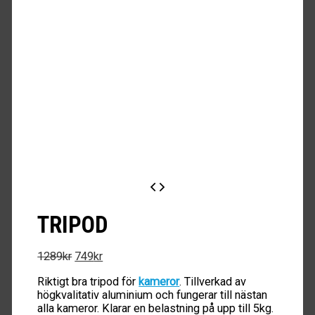
TRIPOD
Det
Det
1289
kr
749
kr
ursprungliga
nuvarande
Riktigt bra tripod för
kameror
. Tillverkad av
priset
priset
högkvalitativ aluminium och fungerar till nästan
var:
är:
alla kameror. Klarar en belastning på upp till 5kg.
1289kr.
749kr.