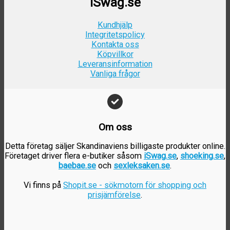
iSwag.se
Kundhjälp
Integritetspolicy
Kontakta oss
Köpvillkor
Leveransinformation
Vanliga frågor
Om oss
Detta företag säljer Skandinaviens billigaste produkter online.
Företaget driver flera e-butiker såsom
iSwag.se
,
shoeking.se
,
baebae.se
och
sexleksaken.se
.
Vi finns på
Shopit.se - sökmotorn för shopping och
prisjämförelse
.