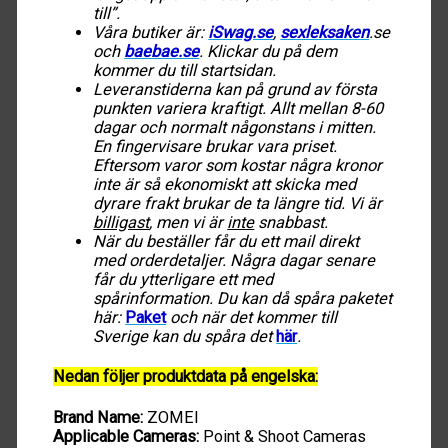
till”.
Våra butiker är:
iSwag.se
,
sexleksaken
.se
och
baebae.se
. Klickar du på dem
kommer du till startsidan.
Leveranstiderna kan på grund av första
punkten variera kraftigt. Allt mellan 8-60
dagar och normalt någonstans i mitten.
En fingervisare brukar vara priset.
Eftersom varor som kostar några kronor
inte är så ekonomiskt att skicka med
dyrare frakt brukar de ta längre tid. Vi är
billigast
, men vi är
inte
snabbast.
När du beställer får du ett mail direkt
med orderdetaljer. Några dagar senare
får du ytterligare ett med
spårinformation. Du kan då spåra paketet
här:
Paket
och när det kommer till
Sverige kan du spåra det
här
.
Nedan följer produktdata på engelska:
Brand Name:
ZOMEI
Applicable Cameras:
Point & Shoot Cameras