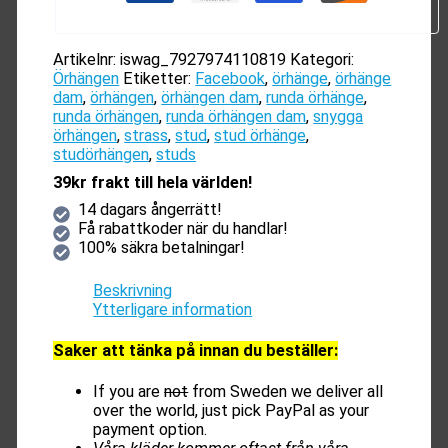
Artikelnr:
iswag_7927974110819
Kategori:
Örhängen
Etiketter:
Facebook
,
örhänge
,
örhänge
dam
,
örhängen
,
örhängen dam
,
runda örhänge
,
runda örhängen
,
runda örhängen dam
,
snygga
örhängen
,
strass
,
stud
,
stud örhänge
,
studörhängen
,
studs
39kr frakt till hela världen!
14 dagars ångerrätt!
Få rabattkoder när du handlar!
100% säkra betalningar!
Beskrivning
Ytterligare information
Saker att tänka på innan du beställer:
If you are
not
from Sweden we deliver all
over the world, just pick PayPal as your
payment option.