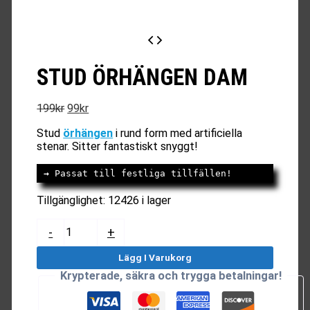
STUD ÖRHÄNGEN DAM
Det
Det
199
kr
99
kr
ursprungliga
nuvarande
Stud
örhängen
i rund form med artificiella
priset
priset
stenar. Sitter fantastiskt snyggt!
var:
är:
199kr.
99kr.
→
 Passat till festliga tillfällen!
Tillgänglighet:
12426 i lager
Stud
-
+
Örhängen
Dam
Lägg I Varukorg
mängd
Krypterade, säkra och trygga betalningar!