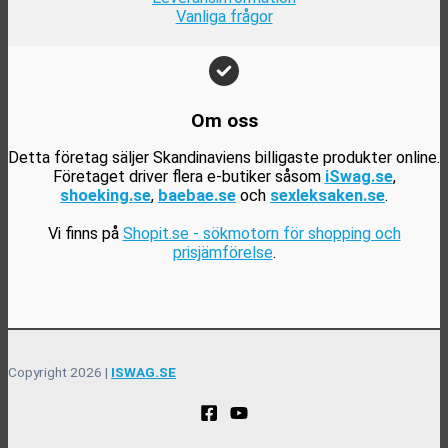
Vanliga frågor
Om oss
Detta företag säljer Skandinaviens billigaste produkter online.
Företaget driver flera e-butiker såsom
iSwag.se
,
shoeking.se
,
baebae.se
och
sexleksaken.se
.
Vi finns på
Shopit.se - sökmotorn för shopping och
prisjämförelse
.
Copyright 2026 |
ISWAG.SE