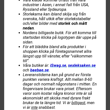
Våra kläder kommer oftast från våra
industrier i Asien, i annat fall från USA,
Ryssland eller Sydeuropa.
Storlekarna kan ibland skilja sig från
svenska, håll utkik efter storlekstabeller
och/eller bilder med
storlek och mått
nedan
.
Nordens billigaste butik. För att komma till
startsidan klicka på logotypen där uppe på
sidan.
För att bläddra bland alla produkter i
shoppen klicka på företagsnamnet allra
längst upp till vänster, efter ”välkommen
till”.
Våra butiker är:
iSwag.se
,
sexleksaken
.
se
och
baebae.se
.
Leveranstiderna kan på grund av första
punkten variera kraftigt. Allt mellan 8-60
dagar och normalt någonstans i mitten. En
fingervisare brukar vara priset. Eftersom
varor som kostar några kronor inte är så
ekonomiskt att skicka med dyrare frakt
brukar de ta längre tid. Vi är
billigast
, men
vi är
inte
snabbast.