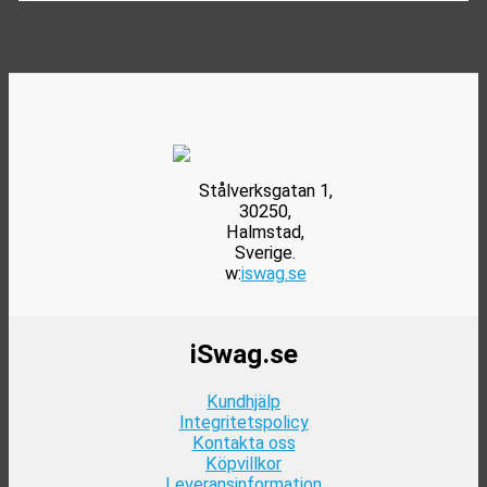
varianter.
149kr.
89kr.
De
olika
alternativen
kan
väljas
på
produktsidan
Stålverksgatan 1,
30250,
Halmstad,
Sverige.
w:
iswag.se
iSwag.se
Kundhjälp
Integritetspolicy
Kontakta oss
Köpvillkor
Leveransinformation