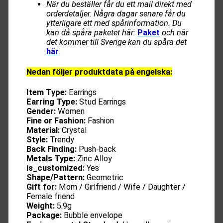
När du beställer får du ett mail direkt med
orderdetaljer. Några dagar senare får du
ytterligare ett med spårinformation. Du
kan då spåra paketet här:
Paket
och när
det kommer till Sverige kan du spåra det
här
.
Nedan följer produktdata på engelska:
Item Type:
Earrings
Earring Type:
Stud Earrings
Gender:
Women
Fine or Fashion:
Fashion
Material:
Crystal
Style:
Trendy
Back Finding:
Push-back
Metals Type:
Zinc Alloy
is_customized:
Yes
Shape/Pattern:
Geometric
Gift for:
Mom / Girlfriend / Wife / Daughter /
Female friend
Weight:
5.9g
Package:
Bubble envelope