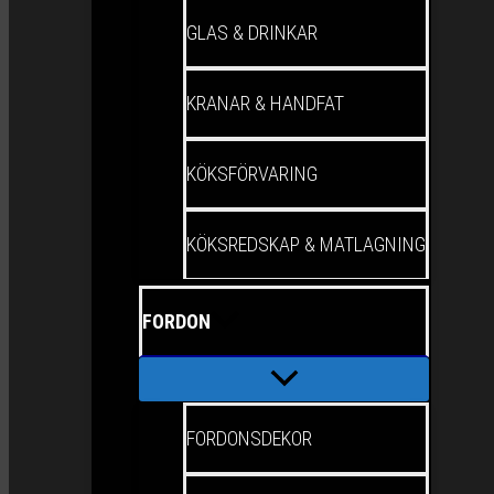
GLAS & DRINKAR
KRANAR & HANDFAT
KÖKSFÖRVARING
KÖKSREDSKAP & MATLAGNING
FORDON
FORDONSDEKOR