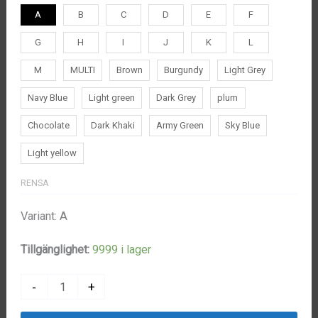
A
B
C
D
E
F
79kr.
39kr.
G
H
I
J
K
L
M
MULTI
Brown
Burgundy
Light Grey
Navy Blue
Light green
Dark Grey
plum
Chocolate
Dark Khaki
Army Green
Sky Blue
Light yellow
RENSA
Variant: A
Tillgänglighet:
9999 i lager
Väggdekoration
-
+
Minidjur