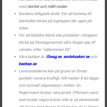
med
storlek och mått nedan
.
Nordens billigaste butik. För att komma till
startsidan klicka på logotypen där uppe på
sidan.
För att bläddra bland alla produkter i shoppen
klicka på företagsnamnet allra längst upp till
vänster, efter ”välkommen till”.
Våra butiker är:
iSwag.se
,
sexleksaken
.
se
och
baebae.se
.
Leveranstiderna kan på grund av första
punkten variera kraftigt. Allt mellan 8-60 dagar
och normalt någonstans i mitten. En
fingervisare brukar vara priset. Eftersom varor
som kostar några kronor inte är så ekonomiskt
att skicka med dyrare frakt brukar de ta längre