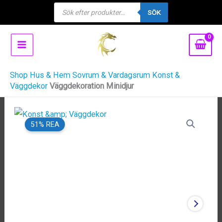
Products
Hoppa
SÖK
search
till
innehåll
Shop
Hus & Hem
Sovrum & Vardagsrum
Konst &
Väggdekor
Väggdekoration Minidjur
51% REA