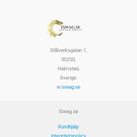
varianter.
De
olika
alternativ
kan
Stålverksgatan 1,
väljas
30250,
på
Halmstad,
produktsi
Sverige.
w:
iswag.se
iSwag.se
Kundhjälp
Integritetspolicy