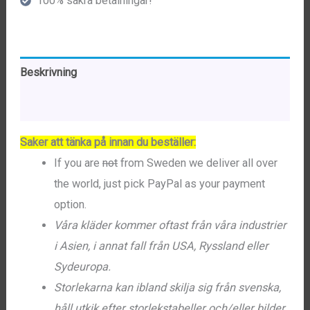
100% säkra betalningar!
Beskrivning
Ytterligare information
Saker att tänka på innan du beställer:
If you are
not
from Sweden we deliver all over
the world, just pick PayPal as your payment
option.
Våra kläder kommer oftast från våra industrier
i Asien, i annat fall från USA, Ryssland eller
Sydeuropa.
Storlekarna kan ibland skilja sig från svenska,
håll utkik efter storlekstabeller och/eller bilder