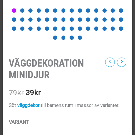
VÄGGDEKORATION
MINIDJUR
Det
Det
79
kr
39
kr
ursprungliga
nuvarande
Söt
väggdekor
till barnens rum i massor av varianter.
priset
priset
VARIANT
var:
är: