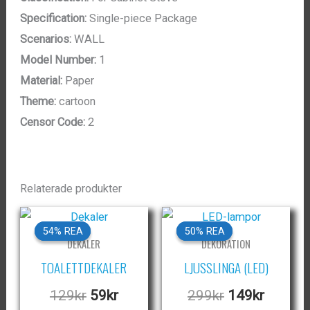
Specification:
Single-piece Package
Scenarios:
WALL
Model Number:
1
Material:
Paper
Theme:
cartoon
Censor Code:
2
Relaterade produkter
54% REA
54% REA
50% REA
50% REA
DEKALER
DEKORATION
TOALETTDEKALER
LJUSSLINGA (LED)
Det
Det
Det
Det
129
kr
59
kr
299
kr
149
kr