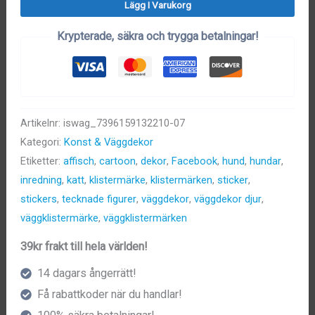
Lägg I Varukorg
mängd
Krypterade, säkra och trygga betalningar!
Artikelnr:
iswag_7396159132210-07
Kategori:
Konst & Väggdekor
Etiketter:
affisch
,
cartoon
,
dekor
,
Facebook
,
hund
,
hundar
,
inredning
,
katt
,
klistermärke
,
klistermärken
,
sticker
,
stickers
,
tecknade figurer
,
väggdekor
,
väggdekor djur
,
väggklistermärke
,
väggklistermärken
39kr frakt till hela världen!
14 dagars ångerrätt!
Få rabattkoder när du handlar!