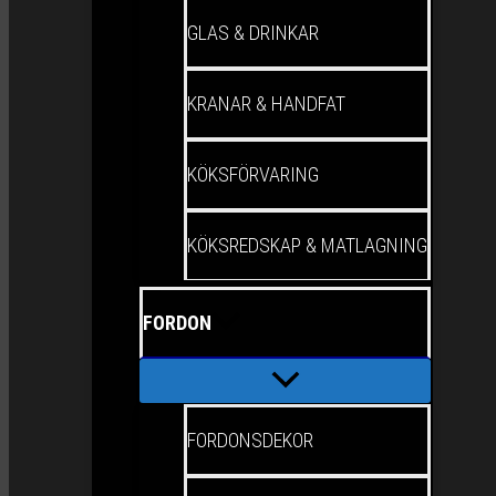
GLAS & DRINKAR
KRANAR & HANDFAT
KÖKSFÖRVARING
KÖKSREDSKAP & MATLAGNING
FORDON
FORDONSDEKOR