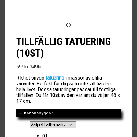
TILLFÄLLIG TATUERING
(10ST)
Det
Det
599
kr
349
kr
ursprungliga
nuvarande
Riktigt snygg
tatuering
i massor av olika
priset
priset
varianter. Perfekt för dig som inte vill ha den
var:
är:
hela livet. Dessa tatueringar passar till festliga
599kr.
349kr.
tillfällen. Du får
10st
av den variant du väljer. 48 x
17 cm.
→
 Kanonsnygga!
01