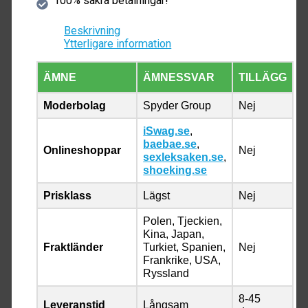
100% säkra betalningar!
Beskrivning
Ytterligare information
ÄMNE
ÄMNESSVAR
TILLÄGG
Moderbolag
Spyder Group
Nej
iSwag.se
,
baebae.se
,
Onlineshoppar
Nej
sexleksaken.se
,
shoeking.se
Prisklass
Lägst
Nej
Polen, Tjeckien,
Kina, Japan,
Fraktländer
Turkiet, Spanien,
Nej
Frankrike, USA,
Ryssland
8-45
Leveranstid
Långsam