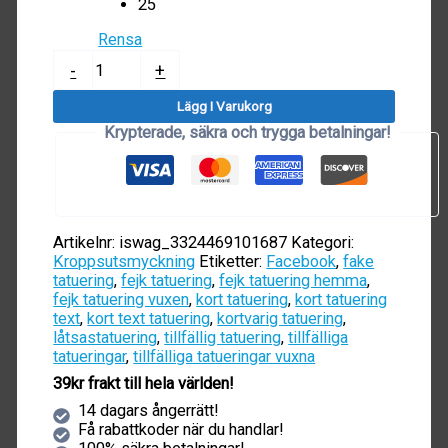
25
Rensa
Tillfällig
-
+
Tatuering
(10st)
Lägg I Varukorg
mängd
Krypterade, säkra och trygga betalningar!
Artikelnr:
iswag_3324469101687
Kategori:
Kroppsutsmyckning
Etiketter:
Facebook
,
fake
tatuering
,
fejk tatuering
,
fejk tatuering hemma
,
fejk tatuering vuxen
,
kort tatuering
,
kort tatuering
text
,
kort text tatuering
,
kortvarig tatuering
,
låtsastatuering
,
tillfällig tatuering
,
tillfälliga
tatueringar
,
tillfälliga tatueringar vuxna
39kr frakt till hela världen!
14 dagars ångerrätt!
Få rabattkoder när du handlar!