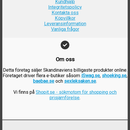
Kundhjälp
Integritetspolicy
Kontakta oss
Köpvillkor
Leveransinformation
Vanliga frågor
Om oss
Detta företag säljer Skandinaviens billigaste produkter online.
Företaget driver flera e-butiker såsom
iSwag.se
,
shoeking.se
,
baebae.se
och
sexleksaken.se
.
Vi finns på
Shopit.se - sökmotorn för shopping och
prisjämförelse
.