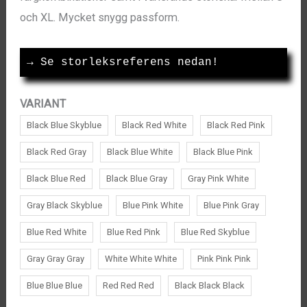
priset
priset
och XL. Mycket snygg passform.
var:
är:
→
 Se storleksreferens nedan!
249kr.
129kr.
VARIANT
Black Blue Skyblue
Black Red White
Black Red Pink
Black Red Gray
Black Blue White
Black Blue Pink
Black Blue Red
Black Blue Gray
Gray Pink White
Gray Black Skyblue
Blue Pink White
Blue Pink Gray
Blue Red White
Blue Red Pink
Blue Red Skyblue
Gray Gray Gray
White White White
Pink Pink Pink
Blue Blue Blue
Red Red Red
Black Black Black