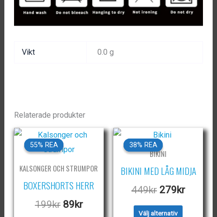
Vikt
0.0 g
Relaterade produkter
55% REA
55% REA
38% REA
38% REA
BIKINI
KALSONGER OCH STRUMPOR
BIKINI MED LÅG MIDJA
BOXERSHORTS HERR
Det
Det
449
kr
279
kr
ursprungliga
nuvara
Det
Det
199
kr
89
kr
Den
Välj alternativ
priset
priset