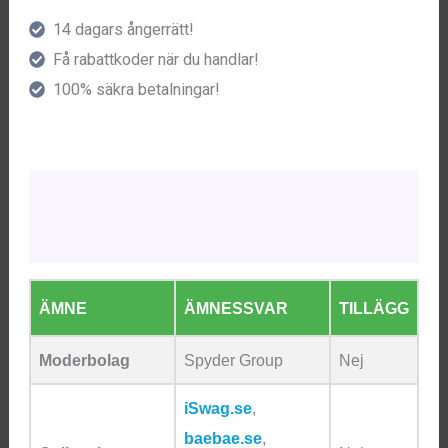
14 dagars ångerrätt!
Få rabattkoder när du handlar!
100% säkra betalningar!
Beskrivning
Ytterligare information
ÄMNE
ÄMNESSVAR
TILLÄGG
Moderbolag
Spyder Group
Nej
iSwag.se
,
baebae.se
,