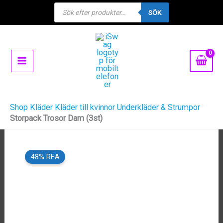
Products
Hoppa
SÖK
search
till
innehåll
Shop
Kläder
Kläder till kvinnor
Underkläder & Strumpor
Storpack Trosor Dam (3st)
48% REA