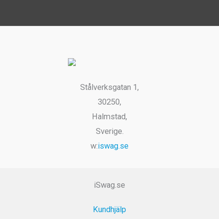
varianter.
varianter.
De
De
olika
olika
alternativen
alternativ
kan
kan
väljas
väljas
Stålverksgatan 1,
på
på
30250,
produktsidan
produktsi
Halmstad,
Sverige.
w:
iswag.se
iSwag.se
Kundhjälp