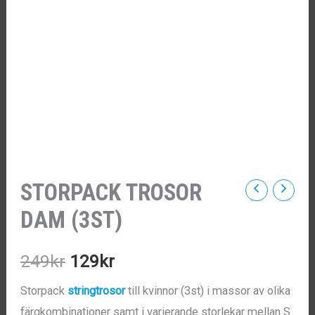
STORPACK TROSOR
DAM (3ST)
Det
Det
249
kr
129
kr
ursprungliga
nuvarande
Storpack
stringtrosor
till kvinnor (3st) i massor av olika
färgkombinationer samt i varierande storlekar mellan S