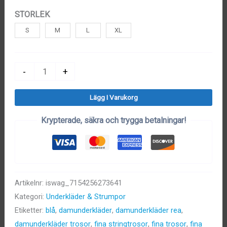
STORLEK
S
M
L
XL
Storpack
-
+
Trosor
Lägg I Varukorg
Dam
(3st)
Krypterade, säkra och trygga betalningar!
mängd
Artikelnr:
iswag_7154256273641
Kategori:
Underkläder & Strumpor
Etiketter:
blå
,
damunderkläder
,
damunderkläder rea
,
damunderkläder trosor
,
fina stringtrosor
,
fina trosor
,
fina