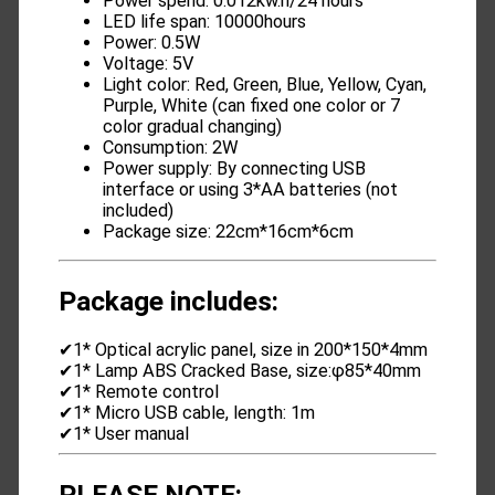
Power spend: 0.012kw.h/24 hours
LED life span: 10000hours
Power: 0.5W
Voltage: 5V
Light color: Red, Green, Blue, Yellow, Cyan,
Purple, White (can fixed one color or 7
color gradual changing)
Consumption: 2W
Power supply: By connecting USB
interface or using 3*AA batteries (not
included)
Package size: 22cm*16cm*6cm
Package includes:
✔1* Optical acrylic panel, size in 200*150*4mm
✔1* Lamp ABS Cracked Base, size:φ85*40mm
✔1* Remote control
✔1* Micro USB cable, length: 1m
✔1* User manual
PLEASE NOTE: