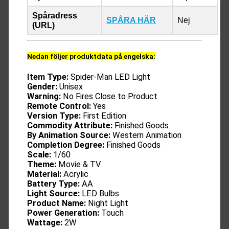
Spåradress
SPÅRA HÄR
Nej
(URL)
Nedan följer produktdata på engelska:
Item Type:
Spider-Man LED Light
Gender:
Unisex
Warning:
No Fires Close to Product
Remote Control:
Yes
Version Type:
First Edition
Commodity Attribute:
Finished Goods
By Animation Source:
Western Animation
Completion Degree:
Finished Goods
Scale:
1/60
Theme:
Movie & TV
Material:
Acrylic
Battery Type:
AA
Light Source:
LED Bulbs
Product Name:
Night Light
Power Generation:
Touch
Wattage:
2W