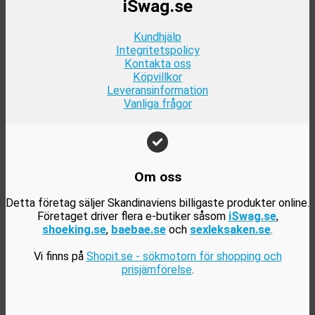
iSwag.se
Kundhjälp
Integritetspolicy
Kontakta oss
Köpvillkor
Leveransinformation
Vanliga frågor
Om oss
Detta företag säljer Skandinaviens billigaste produkter online.
Företaget driver flera e-butiker såsom
iSwag.se
,
shoeking.se
,
baebae.se
och
sexleksaken.se
.
Vi finns på
Shopit.se - sökmotorn för shopping och
prisjämförelse
.