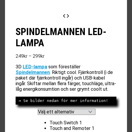
SPINDELMANNEN LED-
LAMPA
Prisintervall:
249
kr
–
299
kr
249kr
3D
LED-lampa
som föreställer
till
Spindelmannen
. Riktigt cool. Fjärrkontroll (i de
299kr
paket där fjärrkontroll ingår) och USB-kabel
ingår. Skiftar mellan flera färger, touchläge, ultra-
låg energikonsumtion och ser grymt coolt ut.
→
 Se bilder nedan för mer information!
Touch Switch 1
Touch and Remoter 1