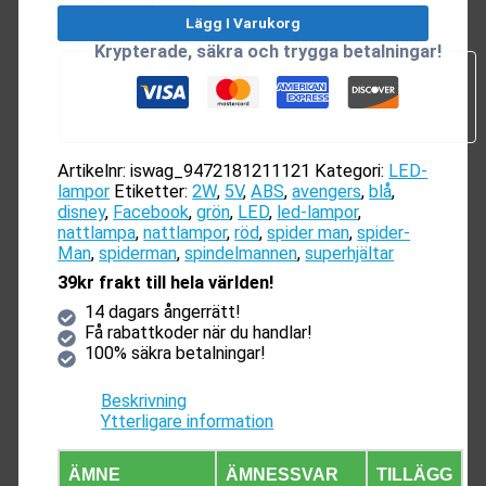
Lampa
Lägg I Varukorg
mängd
Krypterade, säkra och trygga betalningar!
Artikelnr:
iswag_9472181211121
Kategori:
LED-
lampor
Etiketter:
2W
,
5V
,
ABS
,
avengers
,
blå
,
disney
,
Facebook
,
grön
,
LED
,
led-lampor
,
nattlampa
,
nattlampor
,
röd
,
spider man
,
spider-
Man
,
spiderman
,
spindelmannen
,
superhjältar
39kr frakt till hela världen!
14 dagars ångerrätt!
Få rabattkoder när du handlar!
100% säkra betalningar!
Beskrivning
Ytterligare information
ÄMNE
ÄMNESSVAR
TILLÄGG