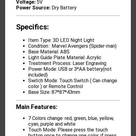
Voltage:
5V
Power Source:
Dry Battery
Specifics:
Item Type: 3D LED Night Light
Condition : Marvel Avengers (Spider-man)
Base Material: ABS
Light Guide Plate Material: Acrylic
Treatment Process: Laser Engraving
Power Mode: USB or 3*AA battery(not
included)
Switch Mode: Touch Switch ( Can change
color ) or Remote Control
Base Size: 87*87*43mm
Main Features:
7 Colors change: red, green, blue, yellow,
cyan, purple and white
Touch Mode: Please press the touch
button once to change one color, if press