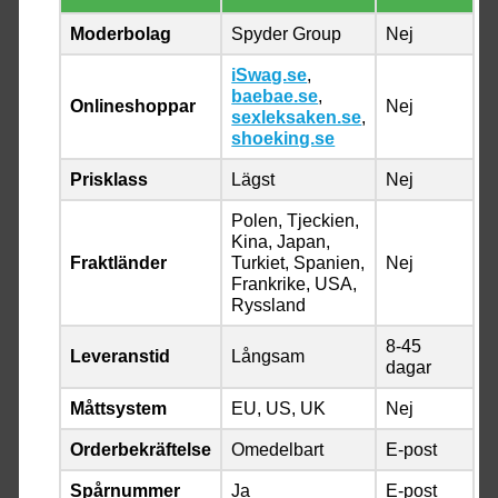
Moderbolag
Spyder Group
Nej
iSwag.se
,
baebae.se
,
Onlineshoppar
Nej
sexleksaken.se
,
shoeking.se
Prisklass
Lägst
Nej
Polen, Tjeckien,
Kina, Japan,
Fraktländer
Turkiet, Spanien,
Nej
Frankrike, USA,
Ryssland
8-45
Leveranstid
Långsam
dagar
Måttsystem
EU, US, UK
Nej
Orderbekräftelse
Omedelbart
E-post
Spårnummer
Ja
E-post