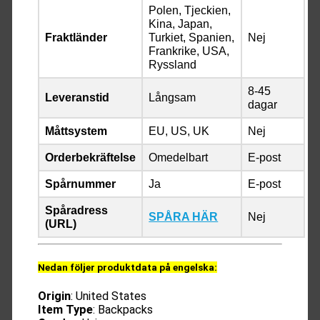
Polen, Tjeckien,
Kina, Japan,
Fraktländer
Turkiet, Spanien,
Nej
Frankrike, USA,
Ryssland
8-45
Leveranstid
Långsam
dagar
Måttsystem
EU, US, UK
Nej
Orderbekräftelse
Omedelbart
E-post
Spårnummer
Ja
E-post
Spåradress
SPÅRA HÄR
Nej
(URL)
Nedan följer produktdata på engelska:
Origin
: United States
Item Type
: Backpacks