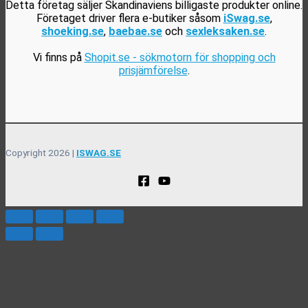
Detta företag säljer Skandinaviens billigaste produkter online.
Företaget driver flera e-butiker såsom
iSwag.se
,
shoeking.se
,
baebae.se
och
sexleksaken.se
.
Vi finns på
Shopit.se - sökmotorn för shopping och
prisjämförelse
.
Copyright 2026 |
ISWAG.SE