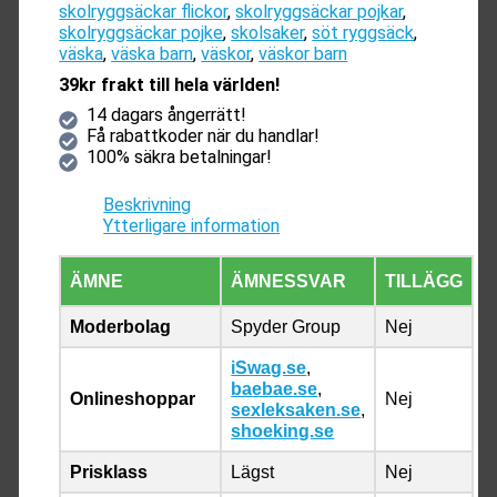
skolryggsäckar flickor
,
skolryggsäckar pojkar
,
skolryggsäckar pojke
,
skolsaker
,
söt ryggsäck
,
väska
,
väska barn
,
väskor
,
väskor barn
39kr frakt till hela världen!
14 dagars ångerrätt!
Få rabattkoder när du handlar!
100% säkra betalningar!
Beskrivning
Ytterligare information
ÄMNE
ÄMNESSVAR
TILLÄGG
Moderbolag
Spyder Group
Nej
iSwag.se
,
baebae.se
,
Onlineshoppar
Nej
sexleksaken.se
,
shoeking.se
Prisklass
Lägst
Nej