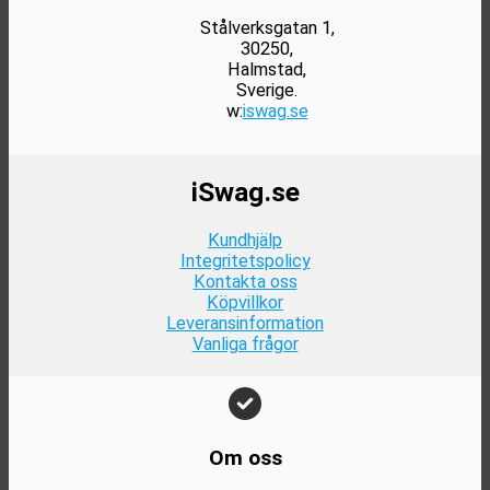
produktsidan
Stålverksgatan 1,
30250,
Halmstad,
Sverige.
w:
iswag.se
iSwag.se
Kundhjälp
Integritetspolicy
Kontakta oss
Köpvillkor
Leveransinformation
Vanliga frågor
Om oss