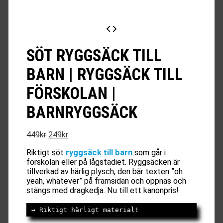
SÖT RYGGSÄCK TILL
BARN | RYGGSÄCK TILL
FÖRSKOLAN |
BARNRYGGSÄCK
Det
Det
449
kr
249
kr
ursprungliga
nuvarande
Riktigt söt
ryggsäck till barn
som går i
priset
priset
förskolan eller på lågstadiet. Ryggsäcken är
var:
är:
tillverkad av härlig plysch, den bär texten ”oh
449kr.
249kr.
yeah, whatever” på framsidan och öppnas och
stängs med dragkedja. Nu till ett kanonpris!
→
 Riktigt härligt material!