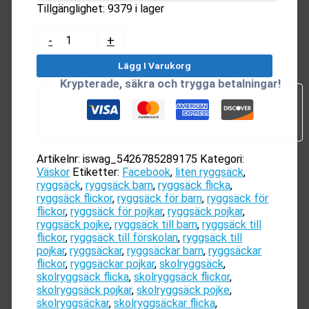
Tillgänglighet:
9379 i lager
Söt
-
+
Ryggsäck
Till
Lägg I Varukorg
Barn
Krypterade, säkra och trygga betalningar!
|
Ryggsäck
Till
Förskolan
|
Barnryggsäck
Artikelnr:
iswag_5426785289175
Kategori:
mängd
Väskor
Etiketter:
Facebook
,
liten ryggsäck
,
ryggsäck
,
ryggsäck barn
,
ryggsäck flicka
,
ryggsäck flickor
,
ryggsäck för barn
,
ryggsäck för
flickor
,
ryggsäck för pojkar
,
ryggsäck pojkar
,
ryggsäck pojke
,
ryggsäck till barn
,
ryggsäck till
flickor
,
ryggsäck till förskolan
,
ryggsäck till
pojkar
,
ryggsäckar
,
ryggsäckar barn
,
ryggsäckar
flickor
,
ryggsäckar pojkar
,
skolryggsäck
,
skolryggsäck flicka
,
skolryggsäck flickor
,
skolryggsäck pojkar
,
skolryggsäck pojke
,
skolryggsäckar
,
skolryggsäckar flicka
,