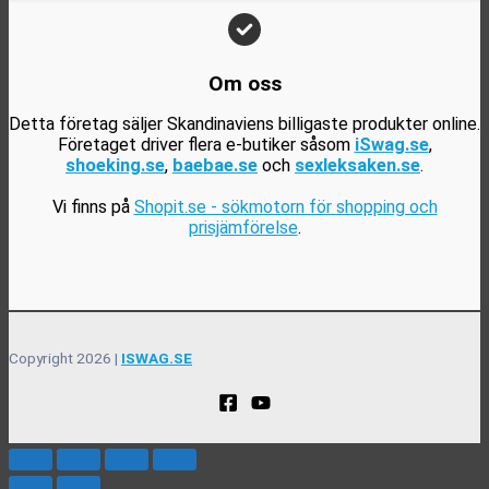
Om oss
Detta företag säljer Skandinaviens billigaste produkter online.
Företaget driver flera e-butiker såsom
iSwag.se
,
shoeking.se
,
baebae.se
och
sexleksaken.se
.
Vi finns på
Shopit.se - sökmotorn för shopping och
prisjämförelse
.
Copyright 2026 |
ISWAG.SE