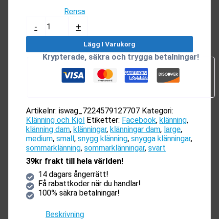
Rensa
Sommarklänning
-
+
Dam
mängd
Lägg I Varukorg
Krypterade, säkra och trygga betalningar!
Artikelnr:
iswag_7224579127707
Kategori:
Klänning och Kjol
Etiketter:
Facebook
,
klänning
,
klänning dam
,
klänningar
,
klänningar dam
,
large
,
medium
,
small
,
snygg klänning
,
snygga klänningar
,
sommarklänning
,
sommarklänningar
,
svart
39kr frakt till hela världen!
14 dagars ångerrätt!
Få rabattkoder när du handlar!
100% säkra betalningar!
Beskrivning