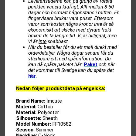
Leveranstiderna kan på grund av första
punkten variera kraftigt. Allt mellan 8-60
dagar och normalt någonstans i mitten. En
fingervisare brukar vara priset. Eftersom
varor som kostar några kronor inte är så
ekonomiskt att skicka med dyrare frakt
brukar de ta längre tid. Vi är
billigast
, men
vi är
inte
snabbast.
När du beställer får du ett mail direkt med
orderdetaljer. Några dagar senare får du
ytterligare ett med spårinformation. Du
kan då spåra paketet här:
Paket
och när
det kommer till Sverige kan du spåra det
här
.
Nedan följer produktdata på engelska:
Brand Name:
Imcute
Material:
Cotton
Material:
Polyester
Silhouette:
Sheath
Model Number:
FF10582
Season:
Summer
Neckline:
O-Neck