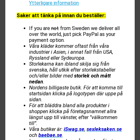
Ytterligare information
Saker att tänka på innan du beställer:
If you are
not
from Sweden we deliver all
over the world, just pick PayPal as your
payment option.
Våra kläder kommer oftast från våra
industrier i Asien, i annat fall från USA,
Ryssland eller Sydeuropa.
Storlekarna kan ibland skilja sig från
svenska, håll utkik efter storlekstabeller
och/eller bilder med
storlek och mått
nedan
.
Nordens billigaste butik. För att komma till
startsidan klicka på logotypen där uppe på
sidan.
För att bläddra bland alla produkter i
shoppen klicka på företagsnamnet allra
längst upp till vänster, efter ”välkommen
till”.
Våra butiker är:
iSwag.se
,
sexleksaken
.
se
och
baebae.se
.