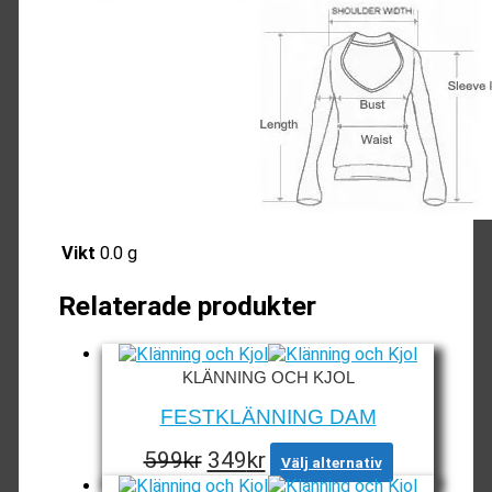
Vikt
0.0 g
Relaterade produkter
KLÄNNING OCH KJOL
FESTKLÄNNING DAM
Det
Det
Den
599
kr
349
kr
Välj alternativ
här
ursprungliga
nuvarande