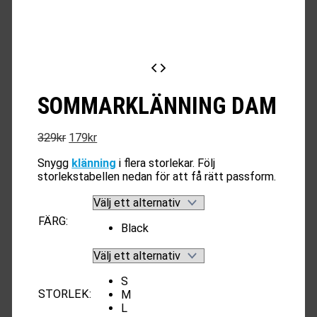
SOMMARKLÄNNING DAM
Det
Det
329
kr
179
kr
ursprungliga
nuvarande
Snygg
klänning
i flera storlekar. Följ
priset
priset
storlekstabellen nedan för att få rätt passform.
var:
är:
329kr.
179kr.
FÄRG
:
Black
S
STORLEK
:
M
L