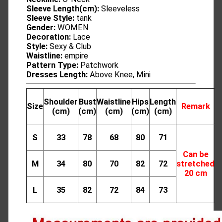
Sleeve Length(cm):
Sleeveless
Sleeve Style:
tank
Gender:
WOMEN
Decoration:
Lace
Style:
Sexy & Club
Waistline:
empire
Pattern Type:
Patchwork
Dresses Length:
Above Knee, Mini
Shoulder
Bust
Waistline
Hips
Length
Size
Remark
(cm)
(cm)
(cm)
(cm)
(cm)
S
33
78
68
80
71
Can be
M
34
80
70
82
72
stretched
20 cm
L
35
82
72
84
73