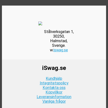
olika
alternativen
kan
väljas
på
produktsidan
Stålverksgatan 1,
30250,
Halmstad,
Sverige.
w:
iswag.se
iSwag.se
Kundhjälp
Integritetspolicy
Kontakta oss
Köpvillkor
Leveransinformation
Vanliga frågor