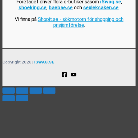
Företaget driver flera e-butiker såsom
iSwag.se
,
shoeking.se
,
baebae.se
och
sexleksaken.se
.
Vi finns på
Shopit.se - sökmotorn för shopping och
prisjämförelse
.
Copyright 2026 |
ISWAG.SE