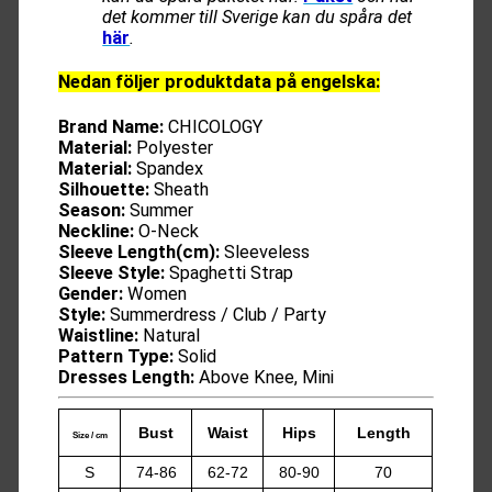
det kommer till Sverige kan du spåra det
här
.
Nedan följer produktdata på engelska:
Brand Name:
CHICOLOGY
Material:
Polyester
Material:
Spandex
Silhouette:
Sheath
Season:
Summer
Neckline:
O-Neck
Sleeve Length(cm):
Sleeveless
Sleeve Style:
Spaghetti Strap
Gender:
Women
Style:
Summerdress / Club / Party
Waistline:
Natural
Pattern Type:
Solid
Dresses Length:
Above Knee, Mini
Bust
Waist
Hips
Length
Size / cm
S
74-86
62-72
80-90
70