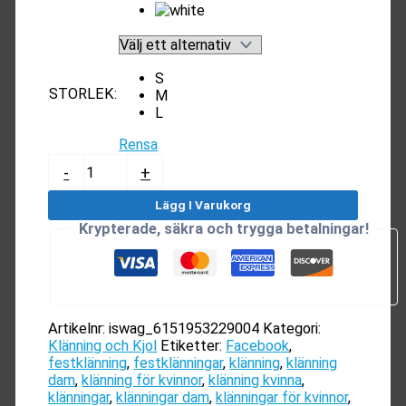
S
STORLEK
:
M
L
Rensa
Sommarklänning
-
+
Dam
mängd
Lägg I Varukorg
Krypterade, säkra och trygga betalningar!
Artikelnr:
iswag_6151953229004
Kategori:
Klänning och Kjol
Etiketter:
Facebook
,
festklänning
,
festklänningar
,
klänning
,
klänning
dam
,
klänning för kvinnor
,
klänning kvinna
,
klänningar
,
klänningar dam
,
klänningar för kvinnor
,