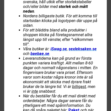
svenska, håll utkik efter storlekstabeller
och/eller bilder med
storlek och mått
nedan
.
Nordens billigaste butik. För att komma till
startsidan klicka på logotypen där uppe på
sidan.
För att bläddra bland alla produkter i
shoppen klicka på företagsnamnet allra
längst upp till vänster, efter ”välkommen
till”.
Våra butiker är:
iSwag.se
,
sexleksaken
.
se
och
baebae.se
.
Leveranstiderna kan på grund av första
punkten variera kraftigt. Allt mellan 8-60
dagar och normalt någonstans i mitten. En
fingervisare brukar vara priset. Eftersom
varor som kostar några kronor inte är så
ekonomiskt att skicka med dyrare frakt
brukar de ta längre tid. Vi är
billigast
, men
vi är
inte
snabbast.
När du beställer får du ett mail direkt med
orderdetaljer. Några dagar senare får du
ytterligare ett med spårinformation. Du
kan då spåra paketet här:
Paket
och när