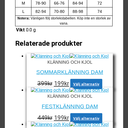
M
78-90
66-76
84-94
72
L
82-94
70-80
88-98
74
Notera:
Vänligen följ storlekstabellen. Köp inte en storlek av
vana.
Vikt
0.0 g
Relaterade produkter
KLÄNNING OCH KJOL
SOMMARKLÄNNING DAM
Det
Det
Den
399
kr
199
kr
Välj alternativ
här
ursprungliga
nuvarande
produkten
priset
priset
KLÄNNING OCH KJOL
har
var:
är:
flera
FESTKLÄNNING DAM
varianter.
399kr.
199kr.
De
Det
Det
Den
449
kr
199
kr
Välj alternativ
olika
här
ursprungliga
nuvarande
alternativen
produkten