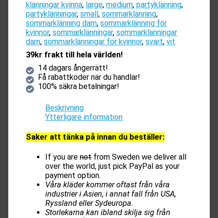
klänningar kvinna
,
large
,
medium
,
partyklänning
,
partyklänningar
,
small
,
sommarklänning
,
sommarklänning dam
,
sommarklänning för
kvinnor
,
sommarklänningar
,
sommarklänningar
dam
,
sommarklänningar för kvinnor
,
svart
,
vit
39kr frakt till hela världen!
14 dagars ångerrätt!
Få rabattkoder när du handlar!
100% säkra betalningar!
Beskrivning
Ytterligare information
Saker att tänka på innan du beställer:
If you are
not
from Sweden we deliver all
over the world, just pick PayPal as your
payment option.
Våra kläder kommer oftast från våra
industrier i Asien, i annat fall från USA,
Ryssland eller Sydeuropa.
Storlekarna kan ibland skilja sig från