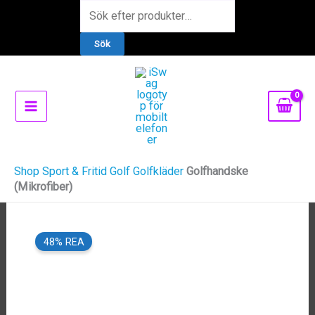
Hoppa
Products
till
search
Sök
innehåll
Shop
Sport & Fritid
Golf
Golfkläder
Golfhandske
(Mikrofiber)
48% REA