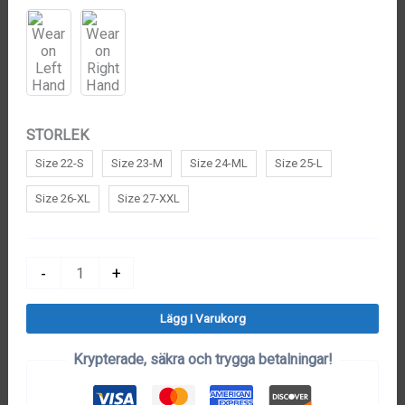
STORLEK
Size 22-S
Size 23-M
Size 24-ML
Size 25-L
Size 26-XL
Size 27-XXL
Golfhandske
-
+
(Mikrofiber)
Lägg I Varukorg
mängd
Krypterade, säkra och trygga betalningar!