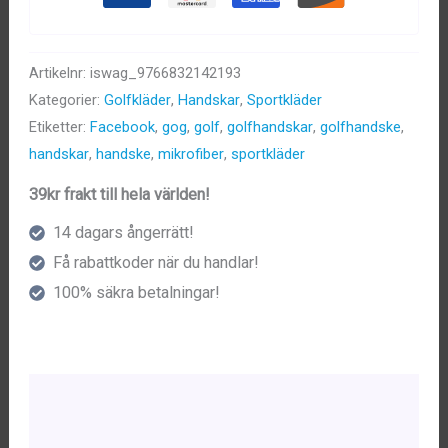
Artikelnr:
iswag_9766832142193
Kategorier:
Golfkläder
,
Handskar
,
Sportkläder
Etiketter:
Facebook
,
gog
,
golf
,
golfhandskar
,
golfhandske
,
handskar
,
handske
,
mikrofiber
,
sportkläder
39kr frakt till hela världen!
14 dagars ångerrätt!
Få rabattkoder när du handlar!
100% säkra betalningar!
Beskrivning
Ytterligare information