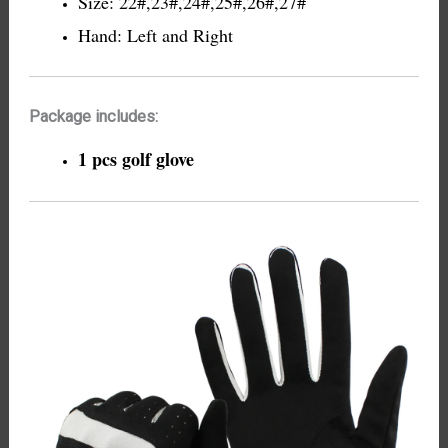
Size: 22#,23#,24#,25#,26#,27#
Hand: Left and Right
Package includes:
1 pcs golf glove