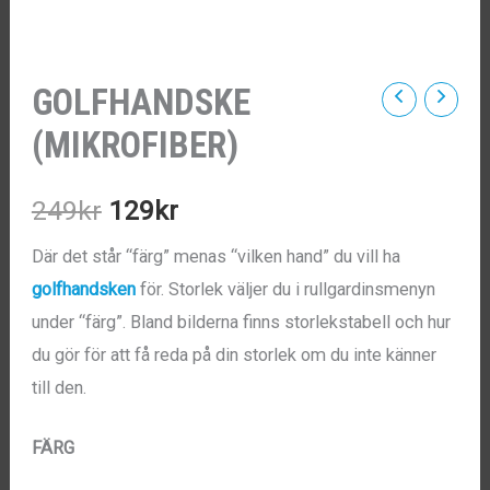
GOLFHANDSKE
(MIKROFIBER)
Det
Det
249
kr
129
kr
ursprungliga
nuvarande
Där det står “färg” menas “vilken hand” du vill ha
golfhandsken
för. Storlek väljer du i rullgardinsmenyn
priset
priset
under “färg”. Bland bilderna finns storlekstabell och hur
var:
är:
du gör för att få reda på din storlek om du inte känner
till den.
249kr.
129kr.
FÄRG