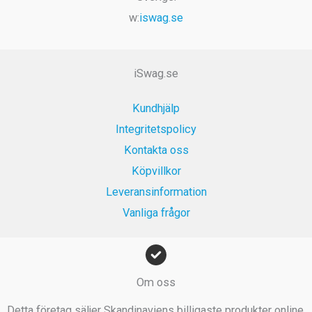
produktsidan
produktsi
w:
iswag.se
iSwag.se
Kundhjälp
Integritetspolicy
Kontakta oss
Köpvillkor
Leveransinformation
Vanliga frågor
Om oss
Detta företag säljer Skandinaviens billigaste produkter online.