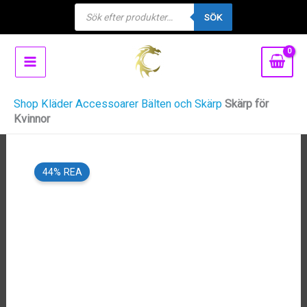
Products
Hoppa
SÖK
search
till
innehåll
Shop
Kläder
Accessoarer
Bälten och Skärp
Skärp för
Kvinnor
44% REA