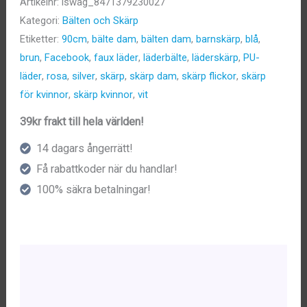
Artikelnr:
iswag_8471379230027
Kategori:
Bälten och Skärp
Etiketter:
90cm
,
bälte dam
,
bälten dam
,
barnskärp
,
blå
,
brun
,
Facebook
,
faux läder
,
läderbälte
,
läderskärp
,
PU-
läder
,
rosa
,
silver
,
skärp
,
skärp dam
,
skärp flickor
,
skärp
för kvinnor
,
skärp kvinnor
,
vit
39kr frakt till hela världen!
14 dagars ångerrätt!
Få rabattkoder när du handlar!
100% säkra betalningar!
Beskrivning
Ytterligare information