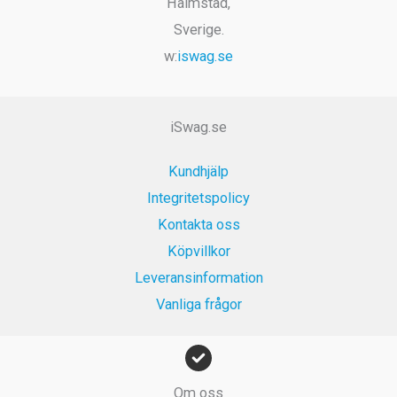
Halmstad,
produktsidan
Sverige.
w:
iswag.se
iSwag.se
Kundhjälp
Integritetspolicy
Kontakta oss
Köpvillkor
Leveransinformation
Vanliga frågor
Om oss