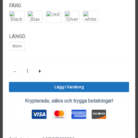
FÄRG
LÄNGD
90cm
Skärp
-
+
för
Lägg I Varukorg
Kvinnor
mängd
Krypterade, säkra och trygga betalningar!