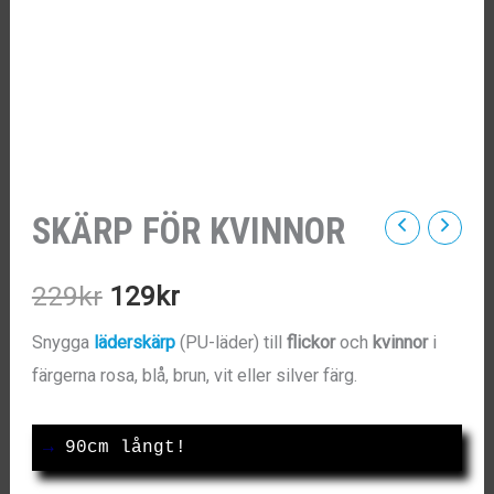
SKÄRP FÖR KVINNOR
Det
Det
229
kr
129
kr
ursprungliga
nuvarande
Snygga
läderskärp
(PU-läder) till
flickor
och
kvinnor
i
färgerna rosa, blå, brun, vit eller silver färg.
priset
priset
var:
är:
→
 90cm långt!
229kr.
129kr.