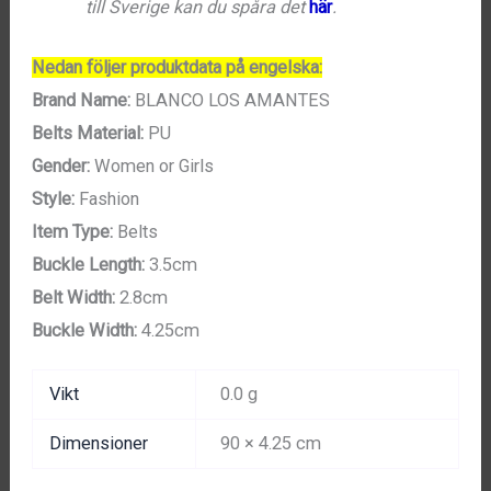
till Sverige kan du spåra det
här
.
Nedan följer produktdata på engelska:
Brand Name:
BLANCO LOS AMANTES
Belts Material:
PU
Gender:
Women or Girls
Style:
Fashion
Item Type:
Belts
Buckle Length:
3.5cm
Belt Width:
2.8cm
Buckle Width:
4.25cm
Vikt
0.0 g
Dimensioner
90 × 4.25 cm