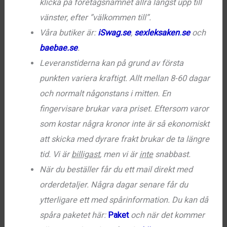
klicka på företagsnamnet allra längst upp till
vänster, efter ”välkommen till”.
Våra butiker är:
iSwag.se
,
sexleksaken
.
se
och
baebae.se
.
Leveranstiderna kan på grund av första
punkten variera kraftigt. Allt mellan 8-60 dagar
och normalt någonstans i mitten. En
fingervisare brukar vara priset. Eftersom varor
som kostar några kronor inte är så ekonomiskt
att skicka med dyrare frakt brukar de ta längre
tid. Vi är
billigast
, men vi är
inte
snabbast.
När du beställer får du ett mail direkt med
orderdetaljer. Några dagar senare får du
ytterligare ett med spårinformation. Du kan då
spåra paketet här:
Paket
och när det kommer