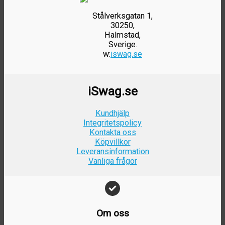
Stålverksgatan 1,
30250,
Halmstad,
Sverige.
w:
iswag.se
iSwag.se
Kundhjälp
Integritetspolicy
Kontakta oss
Köpvillkor
Leveransinformation
Vanliga frågor
Om oss