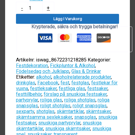
Shotglas
-
+
(Penisformat)
mängd
Lägg I Varukorg
Krypterade, säkra och trygga betalningar!
Artikelnr:
iswag_8672231218285
Kategorier:
Festdekoration
,
Fickpluntor & Alkohol
,
Födelsedag och Julklapp
,
Glas & Drinkar
Etiketter:
alkohol
,
alkoholrelaterade produkter
,
drinkglas
,
Facebook
,
fest
,
festglas
,
festlekar för
vuxna
,
festleksaker
,
festliga glas
,
festsaker
,
festtillbehör
,
förslag på snuskiga festsaker
,
partyprylar
,
roliga glas
,
roliga shotglas
,
roliga
snapsglas
,
roligt shotglas
,
roligt snapsglas
,
sexparty
,
shotglas
,
skämtartiklar
,
skämtsaker
,
skämtsamma sexleksaker
,
snapsglas
,
snuskiga
festsaker
,
snuskiga partyprylar
,
snuskiga
skämtartiklar
,
snuskiga skämtsaker
,
snuskiga
spel
,
snusksaker
,
transparent