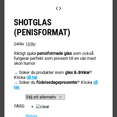
SHOTGLAS
(PENISFORMAT)
Det
Det
249
kr
169
kr
ursprungliga
nuvarande
Riktigt sjuka
penisformade glas
som också
priset
priset
fungerar perfekt som present till en vän med
var:
är:
skön humor.
249kr.
169kr.
→
Söker du produkter inom
glas & drinkar
?
Klicka
då här
.
→
Söker du
födelsedagspresenter
? Klicka
då
här.
FÄRG
:
Rensa