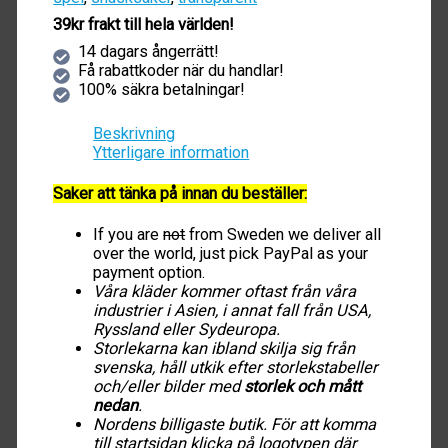
39kr frakt till hela världen!
14 dagars ångerrätt!
Få rabattkoder när du handlar!
100% säkra betalningar!
Beskrivning
Ytterligare information
Saker att tänka på innan du beställer:
If you are
not
from Sweden we deliver all
over the world, just pick PayPal as your
payment option.
Våra kläder kommer oftast från våra
industrier i Asien, i annat fall från USA,
Ryssland eller Sydeuropa.
Storlekarna kan ibland skilja sig från
svenska, håll utkik efter storlekstabeller
och/eller bilder med
storlek och mått
nedan
.
Nordens billigaste butik. För att komma
till startsidan klicka på logotypen där