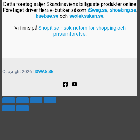
Detta företag säljer Skandinaviens billigaste produkter online.
Företaget driver flera e-butiker såsom
iSwag.se
,
shoeking.se
,
baebae.se
och
sexleksaken.se
.
Vi finns på
Shopit.se - sökmotorn för shopping och
prisjämförelse
.
Copyright 2026 |
ISWAG.SE