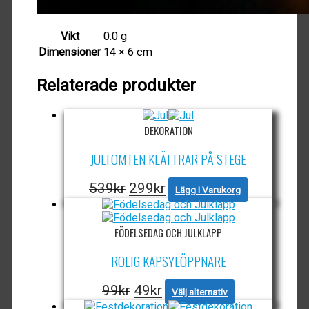
Vikt
0.0 g
Dimensioner
14 × 6 cm
Relaterade produkter
DEKORATION
JULTOMTEN KLÄTTRAR PÅ STEGE
Det
Det
539
kr
299
kr
Lägg I Varukorg
ursprungliga
nuvarande
priset
priset
FÖDELSEDAG OCH JULKLAPP
var:
är:
539kr.
299kr.
ROLIG KAPSYLÖPPNARE
Det
Det
Den
99
kr
49
kr
Välj alternativ
här
ursprungliga
nuvarande