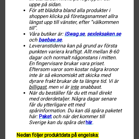
uppe på sidan.
För att bläddra bland alla produkter i
shoppen klicka på företagsnamnet allra
längst upp till vänster, efter ”välkommen
till”.
Våra butiker är:
iSwag.se
,
sexleksaken
.
se
och
baebae.se
.
Leveranstiderna kan på grund av första
punkten variera kraftigt. Allt mellan 8-60
dagar och normalt någonstans i mitten.
En fingervisare brukar vara priset.
Eftersom varor som kostar några kronor
inte är så ekonomiskt att skicka med
dyrare frakt brukar de ta längre tid. Vi är
billigast
, men vi är
inte
snabbast.
När du beställer får du ett mail direkt
med orderdetaljer. Några dagar senare
får du ytterligare ett med
spårinformation. Du kan då spåra paketet
här:
Paket
och när det kommer till
Sverige kan du spåra det
här
.
Nedan följer produktdata på engelska: