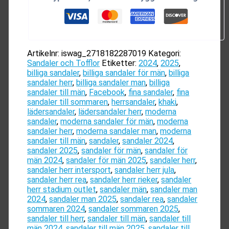
För
Män
mängd
Artikelnr:
iswag_2718182287019
Kategori:
Sandaler och Tofflor
Etiketter:
2024
,
2025
,
billiga sandaler
,
billiga sandaler för män
,
billiga
sandaler herr
,
billiga sandaler man
,
billiga
sandaler till män
,
Facebook
,
fina sandaler
,
fina
sandaler till sommaren
,
herrsandaler
,
khaki
,
lädersandaler
,
lädersandaler herr
,
moderna
sandaler
,
moderna sandaler för män
,
moderna
sandaler herr
,
moderna sandaler man
,
moderna
sandaler till män
,
sandaler
,
sandaler 2024
,
sandaler 2025
,
sandaler för män
,
sandaler för
män 2024
,
sandaler för män 2025
,
sandaler herr
,
sandaler herr intersport
,
sandaler herr jula
,
sandaler herr rea
,
sandaler herr rieker
,
sandaler
herr stadium outlet
,
sandaler män
,
sandaler man
2024
,
sandaler man 2025
,
sandaler rea
,
sandaler
sommaren 2024
,
sandaler sommaren 2025
,
sandaler till herr
,
sandaler till män
,
sandaler till
män 2024
,
sandaler till män 2025
,
sandaler till