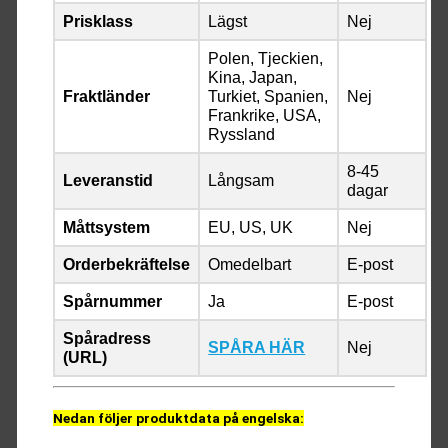
Prisklass
Lägst
Nej
Polen, Tjeckien,
Kina, Japan,
Fraktländer
Turkiet, Spanien,
Nej
Frankrike, USA,
Ryssland
8-45
Leveranstid
Långsam
dagar
Måttsystem
EU, US, UK
Nej
Orderbekräftelse
Omedelbart
E-post
Spårnummer
Ja
E-post
Spåradress
SPÅRA HÄR
Nej
(URL)
Nedan följer produktdata på engelska: