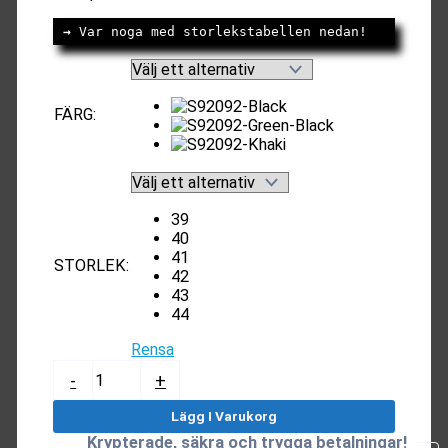
→
 Var noga med storlekstabellen nedan!
FÄRG
:
39
40
41
STORLEK
:
42
43
44
Rensa
Sandaler
-
+
Herr
|
Lägg I Varukorg
Snygga
Krypterade, säkra och trygga betalningar!
Sandaler