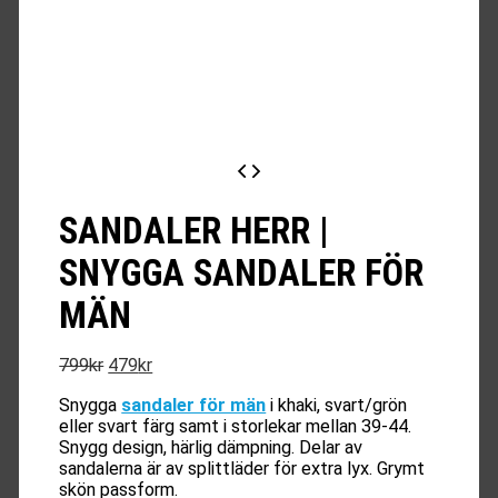
SANDALER HERR |
SNYGGA SANDALER FÖR
MÄN
Det
Det
799
kr
479
kr
ursprungliga
nuvarande
Snygga
sandaler för män
i khaki, svart/grön
priset
priset
eller svart färg samt i storlekar mellan 39-44.
var:
är:
Snygg design, härlig dämpning. Delar av
799kr.
479kr.
sandalerna är av splittläder för extra lyx. Grymt
skön passform.