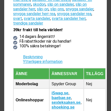
sommaren
,
skodon
,
slip on sandaler
,
slip on
sandaler herr
,
slip-on
,
slip-ons
,
snygga sandaler
,
snygga sandaler herr rea
,
snygga sandaler rea
,
svart
,
svarta sandaler
,
svarta sandaler herr
,
trendiga sandaler
39kr frakt till hela världen!
14 dagars ångerrätt!
Få rabattkoder när du handlar!
100% säkra betalningar!
Beskrivning
Ytterligare information
ÄMNE
ÄMNESSVAR
TILLÄGG
Moderbolag
Spyder Group
Nej
iSwag.se
,
baebae.se
,
Onlineshoppar
Nej
sexleksaken.se
,
shoeking.se