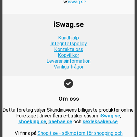
w:
iswag.se
iSwag.se
Kundhjälp
Integritetspolicy
Kontakta oss
Köpvillkor
Leveransinformation
Vanliga frågor
Om oss
Detta företag säljer Skandinaviens billigaste produkter online.
Företaget driver flera e-butiker såsom
iSwag.se
,
shoeking.se
,
baebae.se
och
sexleksaken.se
.
Vi finns på
Shopit.se - sökmotorn för shopping och