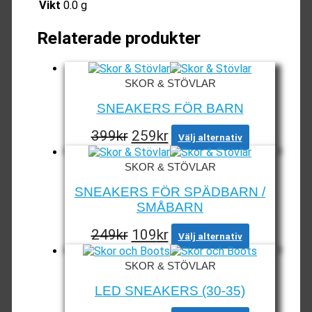
Vikt
0.0 g
Relaterade produkter
SKOR & STÖVLAR
SNEAKERS FÖR BARN
Det
Det
Den
399
kr
259
kr
Välj alternativ
här
ursprungliga
nuvarande
produkten
priset
priset
SKOR & STÖVLAR
har
var:
är:
flera
SNEAKERS FÖR SPÄDBARN /
varianter.
399kr.
259kr.
SMÅBARN
De
olika
Det
Det
Den
249
kr
109
kr
Välj alternativ
alternativen
här
ursprungliga
nuvarande
kan
produkten
priset
priset
väljas
SKOR & STÖVLAR
har
på
var:
är:
flera
LED SNEAKERS (30-35)
produktsidan
varianter.
249kr.
109kr.
De