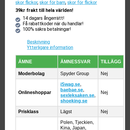
skor flickor
,
skor för barn
,
skor för flickor
39kr frakt till hela världen!
14 dagars ångerrätt!
Få rabattkoder när du handlar!
100% säkra betalningar!
Beskrivning
Ytterligare information
ÄMNE
ÄMNESSVAR
TILLÄGG
Moderbolag
Spyder Group
Nej
iSwag.se
,
baebae.se
,
Onlineshoppar
Nej
sexleksaken.se
,
shoeking.se
Prisklass
Lägst
Nej
Polen, Tjeckien,
Kina, Japan,