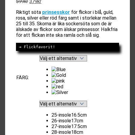
Det
Det
599
kr
379
kr
ursprungliga
nuvarande
Riktigt söta
prinsesskor
för flickor i blå, guld,
priset
priset
rosa, silver eller röd färg samt i storlekar mellan
var:
är:
25 till 35. Skorna är lika sockersöta som de är
599kr.
379kr.
älskade av flickor som älskar prinsessor. Halkfria
för att flickan inte ska ramla och slå sig.
→
 Flickfavorit!
FÄRG
:
25-insole16.5cm
26-insole17cm
27-insole17.5cm
28-insole18cm