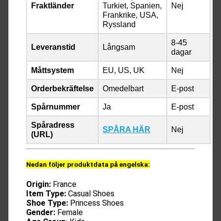
Fraktländer
Turkiet, Spanien,
Nej
Frankrike, USA,
Ryssland
8-45
Leveranstid
Långsam
dagar
Måttsystem
EU, US, UK
Nej
Orderbekräftelse
Omedelbart
E-post
Spårnummer
Ja
E-post
Spåradress
SPÅRA HÄR
Nej
(URL)
Nedan följer produktdata på engelska:
Origin:
France
Item Type:
Casual Shoes
Shoe Type:
Princess Shoes
Gender:
Female