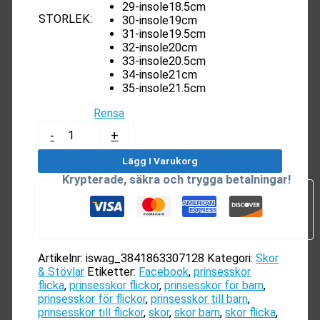
29-insole18.5cm
STORLEK
:
30-insole19cm
31-insole19.5cm
32-insole20cm
33-insole20.5cm
34-insole21cm
35-insole21.5cm
Rensa
Prinsesskor
-
+
|
Barn
Lägg I Varukorg
|
Krypterade, säkra och trygga betalningar!
Flickor
|
25-
35
mängd
Artikelnr:
iswag_3841863307128
Kategori:
Skor
& Stövlar
Etiketter:
Facebook
,
prinsesskor
flicka
,
prinsesskor flickor
,
prinsesskor för barn
,
prinsesskor för flickor
,
prinsesskor till barn
,
prinsesskor till flickor
,
skor
,
skor barn
,
skor flicka
,