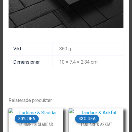
Vikt
360 g
Dimensioner
10 × 7.4 × 2.34 cm
Relaterade produkter
30% REA
30% REA
43% REA
43% REA
LADDARE & SLADDAR
TÄNDARE & ASKFAT