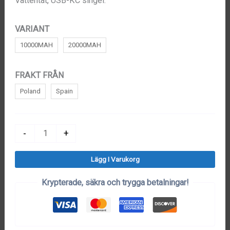
Vattentät, USB-KC singel.
419kr
VARIANT
10000MAH
20000MAH
FRAKT FRÅN
Poland
Spain
Powerbank
-
+
10000mAh
Lägg I Varukorg
-
20000mAh
Krypterade, säkra och trygga betalningar!
LED
Display
mängd