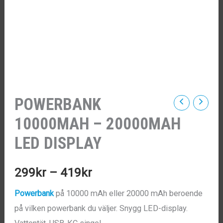
POWERBANK
10000MAH – 20000MAH
LED DISPLAY
Prisintervall:
299
kr
–
419
kr
299kr
Powerbank
på 10000 mAh eller 20000 mAh beroende
på vilken powerbank du väljer. Snygg LED-display.
till