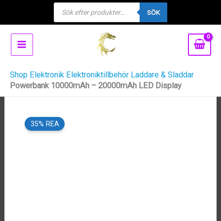
Products
Hoppa
SÖK
search
till
innehåll
Shop
Elektronik
Elektroniktillbehör
Laddare & Sladdar
Powerbank 10000mAh – 20000mAh LED Display
35% REA