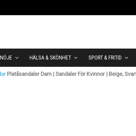
NÖJE
HÄLSA & SKÖNHET
SPORT & FRITID
lor
Platåsandaler Dam | Sandaler För Kvinnor | Beige, Svart