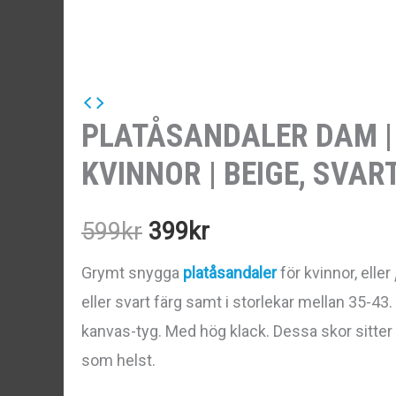
PLATÅSANDALER DAM |
KVINNOR | BEIGE, SVART
Det
Det
599
kr
399
kr
ursprungliga
nuvarande
Grymt snygga
platåsandaler
för kvinnor, eller
eller svart färg samt i storlekar mellan 35-43
priset
priset
kanvas-tyg. Med hög klack. Dessa skor sitte
var:
är:
som helst.