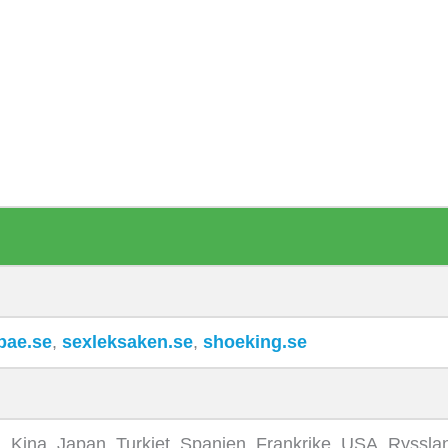
bae.se
,
sexleksaken.se
,
shoeking.se
, Kina, Japan, Turkiet, Spanien, Frankrike, USA, Ryssla