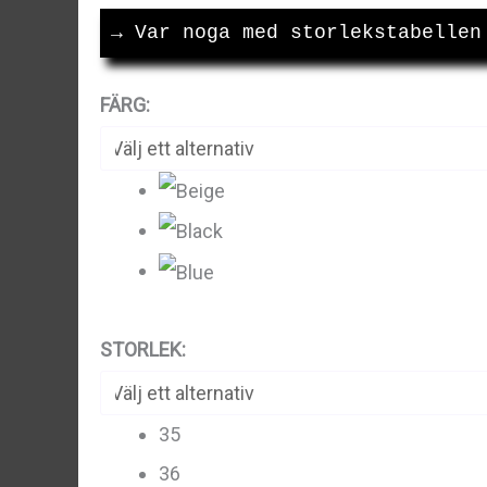
599kr.
399kr.
→
 Var noga med storlekstabellen
FÄRG
:
STORLEK
:
35
36