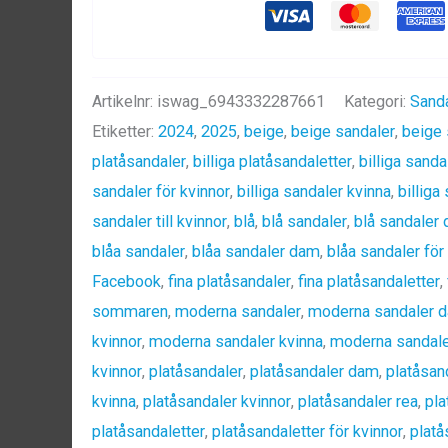
Sandaler
För
Kvinnor
Artikelnr:
iswag_6943332287661
Kategori:
Sanda
|
Etiketter:
2024
,
2025
,
beige
,
beige sandaler
,
beige
Beige,
platåsandaler
,
billiga platåsandaletter
,
billiga sanda
Svart,
sandaler för kvinnor
,
billiga sandaler kvinna
,
billiga
Blå
sandaler till kvinnor
,
blå
,
blå sandaler
,
blå sandaler
mängd
blåa sandaler
,
blåa sandaler dam
,
blåa sandaler för
Facebook
,
fina platåsandaler
,
fina platåsandaletter
,
sommaren
,
moderna sandaler
,
moderna sandaler 
kvinnor
,
moderna sandaler kvinna
,
moderna sandale
kvinnor
,
platåsandaler
,
platåsandaler dam
,
platåsand
kvinna
,
platåsandaler kvinnor
,
platåsandaler rea
,
pla
platåsandaletter
,
platåsandaletter för kvinnor
,
platå