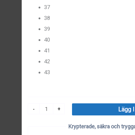
37
38
39
40
41
42
43
Platåsandaler
-
+
Lägg I
Dam
Krypterade, säkra och trygga
|