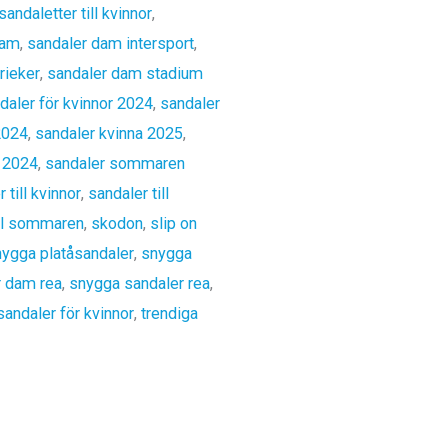
sandaletter till kvinnor
,
dam
,
sandaler dam intersport
,
rieker
,
sandaler dam stadium
daler för kvinnor 2024
,
sandaler
2024
,
sandaler kvinna 2025
,
 2024
,
sandaler sommaren
 till kvinnor
,
sandaler till
ill sommaren
,
skodon
,
slip on
ygga platåsandaler
,
snygga
r dam rea
,
snygga sandaler rea
,
sandaler för kvinnor
,
trendiga