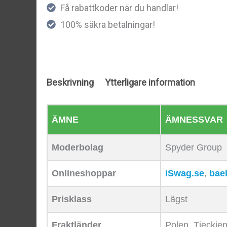
Få rabattkoder när du handlar!
100% säkra betalningar!
Beskrivning
Ytterligare information
ÄMNE
ÄMNESSVAR
Moderbolag
Spyder Group
Onlineshoppar
iSwag.se
,
bae
Prisklass
Lägst
Fraktländer
Polen, Tjeckien