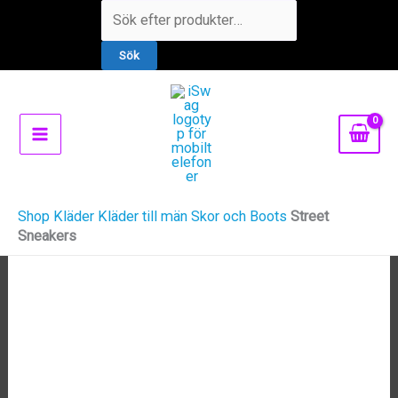
Hoppa
Products
33% REA
24% REA
24% REA
38% REA
38% REA
38% REA
38% REA
30% REA
30% REA
till
search
Sök
innehåll
Shop
Kläder
Kläder till män
Skor och Boots
Street
Sneakers