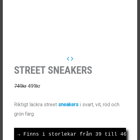
STREET SNEAKERS
Det
Det
749
kr
499
kr
ursprungliga
nuvarande
Riktigt läckra street
sneakers
i svart, vit, röd och
priset
priset
grön färg.
var:
är:
749kr.
499kr.
→
 Finns i storlekar från 39 till 46!