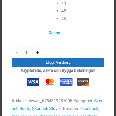
44
45
46
Rensa
Street
-
+
Sneakers
Lägg I Varukorg
mängd
Krypterade, säkra och trygga betalningar!
Artikelnr:
iswag_6784819237005
Kategorier:
Skor
och Boots
,
Skor och Stövlar
Etiketter:
Facebook
,