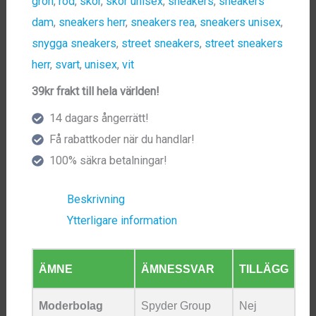
grön
,
röd
,
skor
,
skor unisex
,
sneakers
,
sneakers
dam
,
sneakers herr
,
sneakers rea
,
sneakers unisex
,
snygga sneakers
,
street sneakers
,
street sneakers
herr
,
svart
,
unisex
,
vit
39kr frakt till hela världen!
14 dagars ångerrätt!
Få rabattkoder när du handlar!
100% säkra betalningar!
Beskrivning
Ytterligare information
ÄMNE
ÄMNESSVAR
TILLÄGG
Moderbolag
Spyder Group
Nej