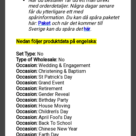
När du beställer får du ett mail direkt
med orderdetaljer. Några dagar senare
får du ytterligare ett med
spårinformation. Du kan då spåra paketet
här:
Paket
och när det kommer till
Sverige kan du spåra det
här
.
Nedan följer produktdata på engelska:
Set Type:
No
Type of Wholesale:
No
Occasion:
Wedding & Engagement
Occasion:
Christening & Baptism
Occasion:
St Patrick’s Day
Occasion:
Grand Event
Occasion:
Retirement
Occasion:
Gender Reveal
Occasion:
Birthday Party
Occasion:
House Moving
Occasion:
Children’s Day
Occasion:
April Fool’s Day
Occasion:
Back To School
Occasion:
Chinese New Year
Occasion:
Earth Day