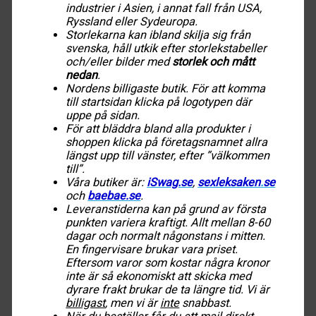
industrier i Asien, i annat fall från USA,
Ryssland eller Sydeuropa.
Storlekarna kan ibland skilja sig från
svenska, håll utkik efter storlekstabeller
och/eller bilder med
storlek och mått
nedan
.
Nordens billigaste butik. För att komma
till startsidan klicka på logotypen där
uppe på sidan.
För att bläddra bland alla produkter i
shoppen klicka på företagsnamnet allra
längst upp till vänster, efter ”välkommen
till”.
Våra butiker är:
iSwag.se
,
sexleksaken
.
se
och
baebae.se
.
Leveranstiderna kan på grund av första
punkten variera kraftigt. Allt mellan 8-60
dagar och normalt någonstans i mitten.
En fingervisare brukar vara priset.
Eftersom varor som kostar några kronor
inte är så ekonomiskt att skicka med
dyrare frakt brukar de ta längre tid. Vi är
billigast
, men vi är
inte
snabbast.