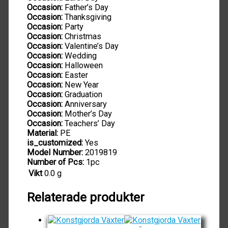
Occasion:
Father’s Day
Occasion:
Thanksgiving
Occasion:
Party
Occasion:
Christmas
Occasion:
Valentine’s Day
Occasion:
Wedding
Occasion:
Halloween
Occasion:
Easter
Occasion:
New Year
Occasion:
Graduation
Occasion:
Anniversary
Occasion:
Mother’s Day
Occasion:
Teachers’ Day
Material:
PE
is_customized:
Yes
Model Number:
2019819
Number of Pcs:
1pc
Vikt
0.0 g
Relaterade produkter