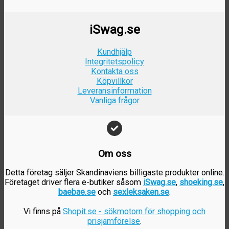
iSwag.se
Kundhjälp
Integritetspolicy
Kontakta oss
Köpvillkor
Leveransinformation
Vanliga frågor
Om oss
Detta företag säljer Skandinaviens billigaste produkter online.
Företaget driver flera e-butiker såsom
iSwag.se
,
shoeking.se
,
baebae.se
och
sexleksaken.se
.
Vi finns på
Shopit.se - sökmotorn för shopping och
prisjämförelse
.