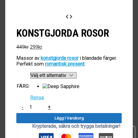
KONSTGJORDA ROSOR
Det
Det
449
kr
299
kr
ursprungliga
nuvarande
Massor av
konstgjorda rosor
i blandade färger.
priset
priset
Perfekt som
romantisk present
.
var:
är:
449kr.
299kr.
FÄRG
:
Rensa
Konstgjorda
-
+
Rosor
mängd
Lägg I Varukorg
Krypterade, säkra och trygga betalningar!