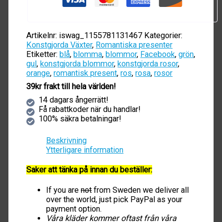
Artikelnr:
iswag_1155781131467
Kategorier:
Konstgjorda Växter
,
Romantiska presenter
Etiketter:
blå
,
blomma
,
blommor
,
Facebook
,
grön
,
gul
,
konstgjorda blommor
,
konstgjorda rosor
,
orange
,
romantisk present
,
ros
,
rosa
,
rosor
39kr frakt till hela världen!
14 dagars ångerrätt!
Få rabattkoder när du handlar!
100% säkra betalningar!
Beskrivning
Ytterligare information
Saker att tänka på innan du beställer:
If you are
not
from Sweden we deliver all
over the world, just pick PayPal as your
payment option.
Våra kläder kommer oftast från våra