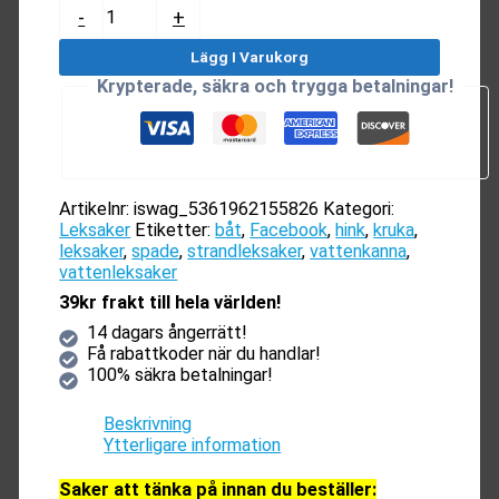
Leksaksset
-
+
(21
delar)
Lägg I Varukorg
mängd
Krypterade, säkra och trygga betalningar!
Artikelnr:
iswag_5361962155826
Kategori:
Leksaker
Etiketter:
båt
,
Facebook
,
hink
,
kruka
,
leksaker
,
spade
,
strandleksaker
,
vattenkanna
,
vattenleksaker
39kr frakt till hela världen!
14 dagars ångerrätt!
Få rabattkoder när du handlar!
100% säkra betalningar!
Beskrivning
Ytterligare information
Saker att tänka på innan du beställer: