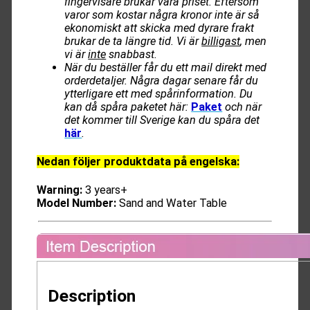
fingervisare brukar vara priset. Eftersom
varor som kostar några kronor inte är så
ekonomiskt att skicka med dyrare frakt
brukar de ta längre tid. Vi är
billigast
, men
vi är
inte
snabbast.
När du beställer får du ett mail direkt med
orderdetaljer. Några dagar senare får du
ytterligare ett med spårinformation. Du
kan då spåra paketet här:
Paket
och när
det kommer till Sverige kan du spåra det
här
.
Nedan följer produktdata på engelska:
Warning:
3 years+
Model Number:
Sand and Water Table
Description