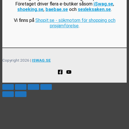
Företaget driver flera e-butiker såsom
iSwag.se
,
shoeking.se
,
baebae.se
och
sexleksaken.se
.
Vi finns på
Shopit.se - sökmotorn för shopping och
prisjämförelse
.
Copyright 2026 |
ISWAG.SE