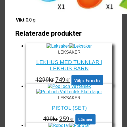
Vikt
0.0 g
Relaterade produkter
LEKSAKER
LEKHUS MED TUNNLAR |
LEKHUS BARN
Det
Det
Den
1299
kr
749
kr
Välj alternativ
här
ursprungliga
nuvarande
produkten
Slut i lager
priset
priset
har
LEKSAKER
var:
är:
flera
varianter.
1299kr.
749kr.
PISTOL (SET)
De
olika
Det
Det
499
kr
259
kr
Läs mer
alternativen
ursprungliga
nuvarande