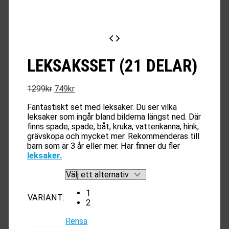
LEKSAKSSET (21 DELAR)
Det
Det
1299
kr
749
kr
ursprungliga
nuvarande
Fantastiskt set med leksaker. Du ser vilka
priset
priset
leksaker som ingår bland bilderna längst ned. Där
var:
är:
finns spade, spade, båt, kruka, vattenkanna, hink,
1299kr.
749kr.
grävskopa och mycket mer. Rekommenderas till
barn som är 3 år eller mer. Här finner du fler
leksaker.
1
VARIANT
:
2
Rensa