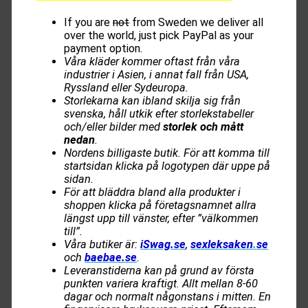
If you are
not
from Sweden we deliver all
over the world, just pick PayPal as your
payment option.
Våra kläder kommer oftast från våra
industrier i Asien, i annat fall från USA,
Ryssland eller Sydeuropa.
Storlekarna kan ibland skilja sig från
svenska, håll utkik efter storlekstabeller
och/eller bilder med
storlek och mått
nedan
.
Nordens billigaste butik. För att komma till
startsidan klicka på logotypen där uppe på
sidan.
För att bläddra bland alla produkter i
shoppen klicka på företagsnamnet allra
längst upp till vänster, efter ”välkommen
till”.
Våra butiker är:
iSwag.se
,
sexleksaken
.
se
och
baebae.se
.
Leveranstiderna kan på grund av första
punkten variera kraftigt. Allt mellan 8-60
dagar och normalt någonstans i mitten. En