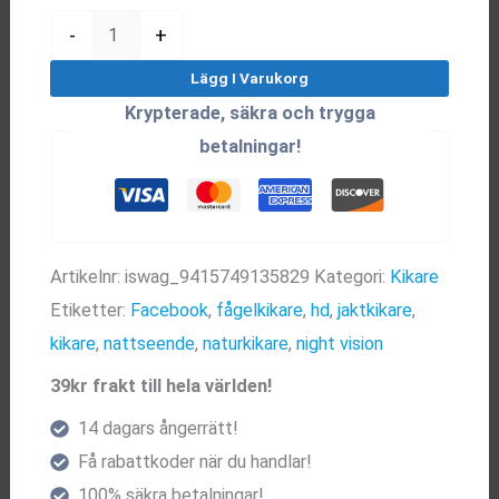
Kikare
-
+
(Högkontrast)
Lägg I Varukorg
mängd
Krypterade, säkra och trygga
betalningar!
Artikelnr:
iswag_9415749135829
Kategori:
Kikare
Etiketter:
Facebook
,
fågelkikare
,
hd
,
jaktkikare
,
kikare
,
nattseende
,
naturkikare
,
night vision
39kr frakt till hela världen!
14 dagars ångerrätt!
Få rabattkoder när du handlar!
100% säkra betalningar!