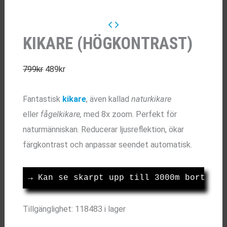
KIKARE (HÖGKONTRAST)
Det
Det
799
kr
489
kr
ursprungliga
nuvarande
Fantastisk
kikare
, även kallad
naturkikare
priset
priset
eller
fågelkikare,
med 8x zoom. Perfekt för
var:
är:
naturmänniskan. Reducerar ljusreflektion, ökar
799kr.
489kr.
färgkontrast och anpassar seendet automatisk.
→
 Kan se skarpt upp till 3000m bort.
Tillgänglighet:
118483 i lager