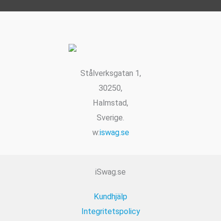
varianter.
väljas
De
på
olika
produktsi
alternative
kan
Stålverksgatan 1,
väljas
30250,
på
Halmstad,
produktsid
Sverige.
w:
iswag.se
iSwag.se
Kundhjälp
Integritetspolicy