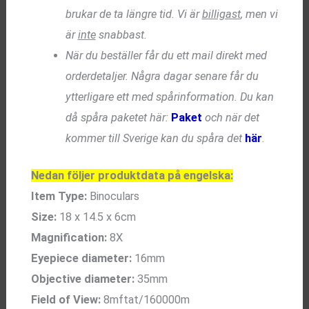
brukar de ta längre tid. Vi är
billigast
, men vi
är
inte
snabbast.
När du beställer får du ett mail direkt med
orderdetaljer. Några dagar senare får du
ytterligare ett med spårinformation. Du kan
då spåra paketet här:
Paket
och när det
kommer till Sverige kan du spåra det
här
.
Nedan följer produktdata på engelska:
Item Type:
Binoculars
Size:
18 x 14.5 x 6cm
Magnification:
8X
Eyepiece diameter:
16mm
Objective diameter:
35mm
Field of View:
8mftat/160000m