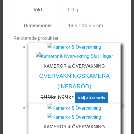
Vikt
0.0 g
Dimensioner
18 × 14.5 × 6 cm
Relaterade produkter
Slut i lager
KAMEROR & ÖVERVAKNING
ÖVERVAKNINGSKAMERA
(INFRARÖD)
Den
Det
Det
999
kr
699
kr
Välj alternativ
här
ursprungliga
nuvarande
produkten
priset
priset
har
KAMEROR & ÖVERVAKNING
var:
är:
flera