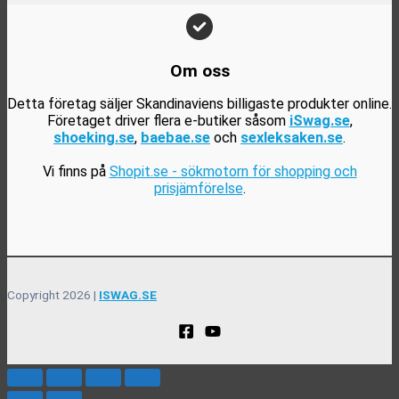
Om oss
Detta företag säljer Skandinaviens billigaste produkter online.
Företaget driver flera e-butiker såsom
iSwag.se
,
shoeking.se
,
baebae.se
och
sexleksaken.se
.
Vi finns på
Shopit.se - sökmotorn för shopping och
prisjämförelse
.
Copyright 2026 |
ISWAG.SE