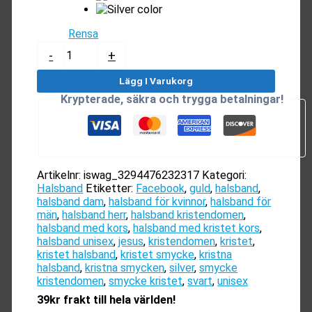
Rensa
Halsband
-
+
med
Kors
Lägg I Varukorg
mängd
Krypterade, säkra och trygga betalningar!
Artikelnr:
iswag_3294476232317
Kategori:
Halsband
Etiketter:
Facebook
,
guld
,
halsband
,
halsband dam
,
halsband för kvinnor
,
halsband för
män
,
halsband herr
,
halsband kristendomen
,
halsband med kors
,
halsband med kristet kors
,
halsband unisex
,
jesus
,
kristendomen
,
kristet
,
kristet halsband
,
kristet smycke
,
kristna
halsband
,
kristna smycken
,
silver
,
smycke
kristendomen
,
smycke kristet
,
svart
,
unisex
39kr frakt till hela världen!