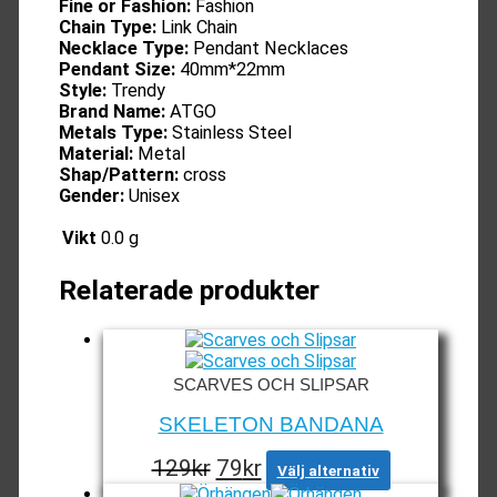
Fine or Fashion:
Fashion
Chain Type:
Link Chain
Necklace Type:
Pendant Necklaces
Pendant Size:
40mm*22mm
Style:
Trendy
Brand Name:
ATGO
Metals Type:
Stainless Steel
Material:
Metal
Shap/Pattern:
cross
Gender:
Unisex
Vikt
0.0 g
Relaterade produkter
SCARVES OCH SLIPSAR
SKELETON BANDANA
Det
Det
Den
129
kr
79
kr
Välj alternativ
här
ursprungliga
nuvarande