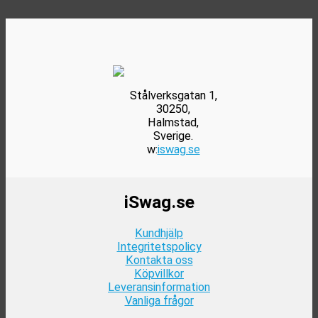
olika
alternativen
kan
väljas
på
produktsidan
Stålverksgatan 1,
30250,
Halmstad,
Sverige.
w:
iswag.se
iSwag.se
Kundhjälp
Integritetspolicy
Kontakta oss
Köpvillkor
Leveransinformation
Vanliga frågor