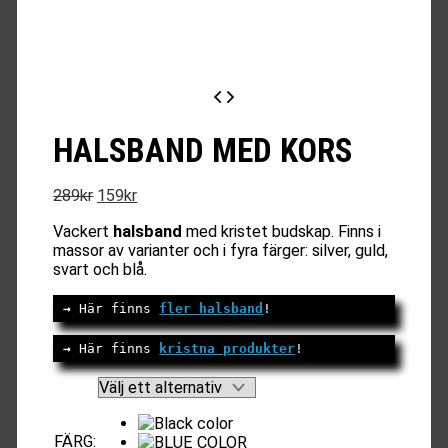
HALSBAND MED KORS
Det
Det
289
kr
159
kr
ursprungliga
nuvarande
Vackert
halsband
med kristet budskap. Finns i
priset
priset
massor av varianter och i fyra färger: silver, guld,
var:
är:
svart och blå.
289kr.
159kr.
→
 Här finns 
fler halsband
!
→
 Här finns 
kristna produkter
!
FÄRG
: