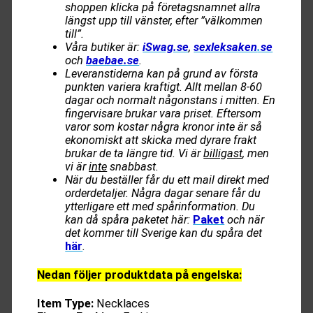
shoppen klicka på företagsnamnet allra
längst upp till vänster, efter ”välkommen
till”.
Våra butiker är:
iSwag.se
,
sexleksaken
.
se
och
baebae.se
.
Leveranstiderna kan på grund av första
punkten variera kraftigt. Allt mellan 8-60
dagar och normalt någonstans i mitten. En
fingervisare brukar vara priset. Eftersom
varor som kostar några kronor inte är så
ekonomiskt att skicka med dyrare frakt
brukar de ta längre tid. Vi är
billigast
, men
vi är
inte
snabbast.
När du beställer får du ett mail direkt med
orderdetaljer. Några dagar senare får du
ytterligare ett med spårinformation. Du
kan då spåra paketet här:
Paket
och när
det kommer till Sverige kan du spåra det
här
.
Nedan följer produktdata på engelska:
Item Type:
Necklaces