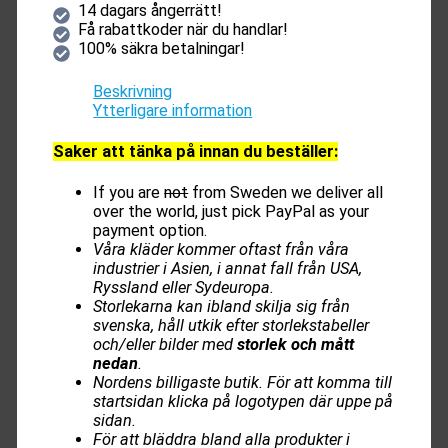
14 dagars ångerrätt!
Få rabattkoder när du handlar!
100% säkra betalningar!
Beskrivning
Ytterligare information
Saker att tänka på innan du beställer:
If you are
not
from Sweden we deliver all
over the world, just pick PayPal as your
payment option.
Våra kläder kommer oftast från våra
industrier i Asien, i annat fall från USA,
Ryssland eller Sydeuropa.
Storlekarna kan ibland skilja sig från
svenska, håll utkik efter storlekstabeller
och/eller bilder med
storlek och mått
nedan
.
Nordens billigaste butik. För att komma till
startsidan klicka på logotypen där uppe på
sidan.
För att bläddra bland alla produkter i