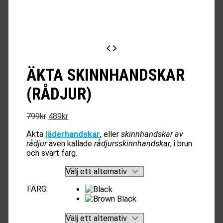
ÄKTA SKINNHANDSKAR
(RÅDJUR)
Det
Det
799
kr
489
kr
ursprungliga
nuvarande
Äkta
läderhandskar
, eller
skinnhandskar av
priset
priset
rådjur
även kallade
rådjursskinnhandskar
, i brun
var:
är:
och svart färg.
799kr.
489kr.
FÄRG
: