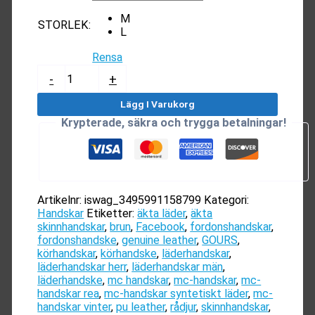
M
STORLEK
:
L
Rensa
Äkta
-
+
Skinnhandskar
(Rådjur)
Lägg I Varukorg
mängd
Krypterade, säkra och trygga betalningar!
Artikelnr:
iswag_3495991158799
Kategori:
Handskar
Etiketter:
äkta läder
,
äkta
skinnhandskar
,
brun
,
Facebook
,
fordonshandskar
,
fordonshandske
,
genuine leather
,
GOURS
,
körhandskar
,
körhandske
,
läderhandskar
,
läderhandskar herr
,
läderhandskar män
,
läderhandske
,
mc handskar
,
mc-handskar
,
mc-
handskar rea
,
mc-handskar syntetiskt läder
,
mc-
handskar vinter
,
pu leather
,
rådjur
,
skinnhandskar
,