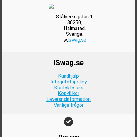
på
produktsidan
Stålverksgatan 1,
30250,
Halmstad,
Sverige.
w:
iswag.se
iSwag.se
Kundhjälp
Integritetspolicy
Kontakta oss
Köpvillkor
Leveransinformation
Vanliga frågor
Om oss