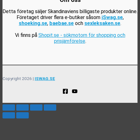
Detta företag säljer Skandinaviens billigaste produkter online.
Företaget driver flera e-butiker såsom
iSwag.se
,
shoeking.se
,
baebae.se
och
sexleksaken.se
.
Vi finns på
Shopit.se - sökmotorn för shopping och
prisjämförelse
.
Copyright 2026 |
ISWAG.SE