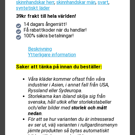
skinnhandskar herr
,
skinnhandskar män
,
svart
,
syntetiskt läder
39kr frakt till hela världen!
14 dagars ångerrätt!
Få rabattkoder när du handlar!
100% säkra betalningar!
Beskrivning
Ytterligare information
Saker att tänka på innan du beställer:
Våra kläder kommer oftast från våra
industrier i Asien, i annat fall från USA,
Ryssland eller Sydeuropa.
Storlekarna kan ibland skilja sig från
svenska, håll utkik efter storlekstabeller
och/eller bilder med
storlek och mått
nedan
.
För att se hur varianten du är intresserad
av ser ut, välj varianten i rullgardinsmenyn
jämte produkten så bytas automatiskt