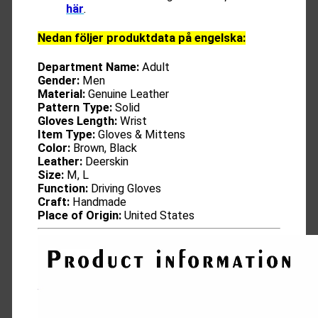
här
.
Nedan följer produktdata på engelska:
Department Name:
Adult
Gender:
Men
Material:
Genuine Leather
Pattern Type:
Solid
Gloves Length:
Wrist
Item Type:
Gloves & Mittens
Color:
Brown, Black
Leather:
Deerskin
Size:
M, L
Function:
Driving Gloves
Craft:
Handmade
Place of Origin:
United States