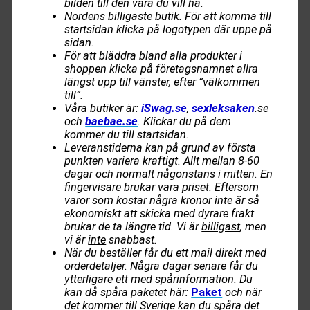
bilden till den vara du vill ha.
Nordens billigaste butik. För att komma till
startsidan klicka på logotypen där uppe på
sidan.
För att bläddra bland alla produkter i
shoppen klicka på företagsnamnet allra
längst upp till vänster, efter ”välkommen
till”.
Våra butiker är:
iSwag.se
,
sexleksaken
.se
och
baebae.se
. Klickar du på dem
kommer du till startsidan.
Leveranstiderna kan på grund av första
punkten variera kraftigt. Allt mellan 8-60
dagar och normalt någonstans i mitten. En
fingervisare brukar vara priset. Eftersom
varor som kostar några kronor inte är så
ekonomiskt att skicka med dyrare frakt
brukar de ta längre tid. Vi är
billigast
, men
vi är
inte
snabbast.
När du beställer får du ett mail direkt med
orderdetaljer. Några dagar senare får du
ytterligare ett med spårinformation. Du
kan då spåra paketet här:
Paket
och när
det kommer till Sverige kan du spåra det