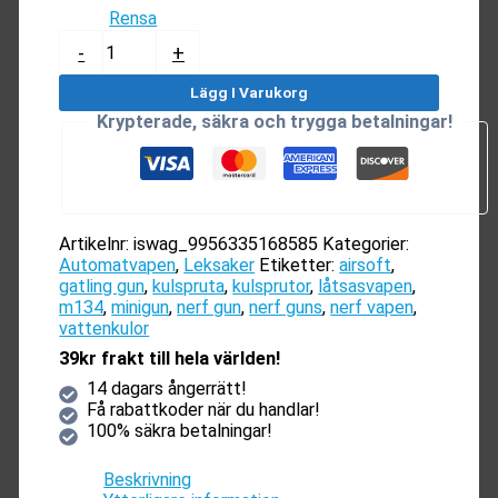
Rensa
GE
-
+
MINIGUN-
M134
Lägg I Varukorg
mängd
Krypterade, säkra och trygga betalningar!
Artikelnr:
iswag_9956335168585
Kategorier:
Automatvapen
,
Leksaker
Etiketter:
airsoft
,
gatling gun
,
kulspruta
,
kulsprutor
,
låtsasvapen
,
m134
,
minigun
,
nerf gun
,
nerf guns
,
nerf vapen
,
vattenkulor
39kr frakt till hela världen!
14 dagars ångerrätt!
Få rabattkoder när du handlar!
100% säkra betalningar!
Beskrivning