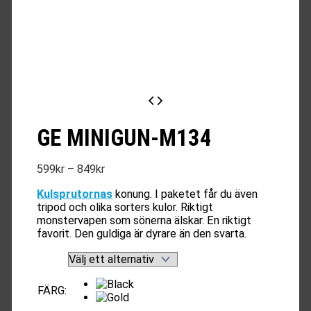
GE MINIGUN-M134
Prisintervall:
599
kr
–
849
kr
599kr
Kulsprutornas
konung. I paketet får du även
till
tripod och olika sorters kulor. Riktigt
849kr
monstervapen som sönerna älskar. En riktigt
favorit. Den guldiga är dyrare än den svarta.
FÄRG
: