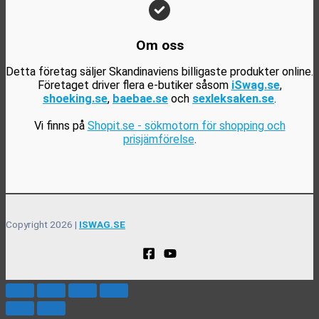
Om oss
Detta företag säljer Skandinaviens billigaste produkter online.
Företaget driver flera e-butiker såsom
iSwag.se
,
shoeking.se
,
baebae.se
och
sexleksaken.se
.
Vi finns på
Shopit.se - sökmotorn för shopping och
prisjämförelse
.
Copyright 2026 |
ISWAG.SE