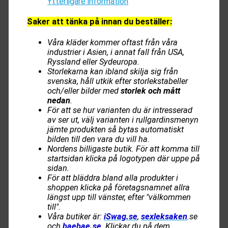
Ytterligare information
Saker att tänka på innan du beställer:
Våra kläder kommer oftast från våra
industrier i Asien, i annat fall från USA,
Ryssland eller Sydeuropa.
Storlekarna kan ibland skilja sig från
svenska, håll utkik efter storlekstabeller
och/eller bilder med
storlek och mått
nedan
.
För att se hur varianten du är intresserad
av ser ut, välj varianten i rullgardinsmenyn
jämte produkten så bytas automatiskt
bilden till den vara du vill ha.
Nordens billigaste butik. För att komma till
startsidan klicka på logotypen där uppe på
sidan.
För att bläddra bland alla produkter i
shoppen klicka på företagsnamnet allra
längst upp till vänster, efter "välkommen
till".
Våra butiker är:
iSwag.se
,
sexleksaken
.se
och
baebae.se
. Klickar du på dem