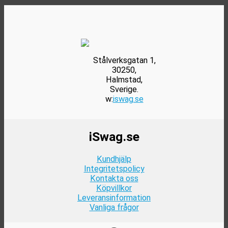
alternativen
kan
väljas
på
produktsidan
Stålverksgatan 1,
30250,
Halmstad,
Sverige.
w:
iswag.se
iSwag.se
Kundhjälp
Integritetspolicy
Kontakta oss
Köpvillkor
Leveransinformation
Vanliga frågor