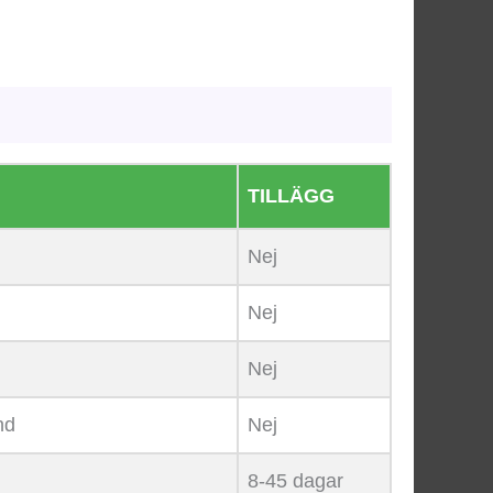
TILLÄGG
Nej
Nej
Nej
nd
Nej
8-45 dagar