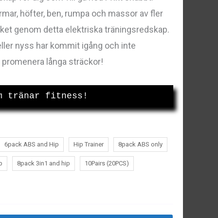
mar, höfter, ben, rumpa och massor av fler
ycket genom detta elektriska träningsredskap.
eller nyss har kommit igång och inte
r promenera långa sträckor!
m tränar fitness!
6pack ABS and Hip
Hip Trainer
8pack ABS only
p
8pack 3in1 and hip
10Pairs (20PCS)