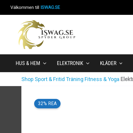
Hoppa
Välkommen till
ISWAG.SE
till
innehåll
HUS & HEM
ELEKTRONIK
KLÄDER
Shop
Sport & Fritid
Träning
Fitness & Yoga
Elekt
32% REA