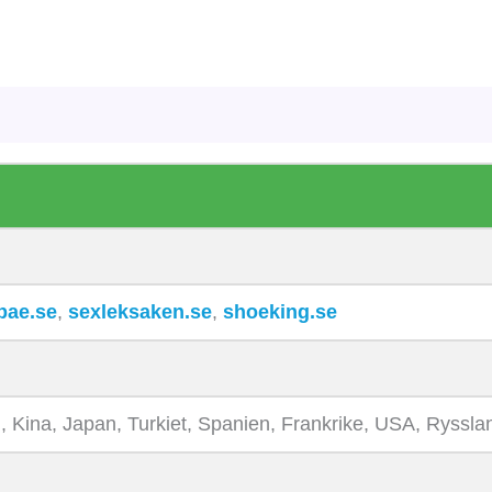
bae.se
,
sexleksaken.se
,
shoeking.se
, Kina, Japan, Turkiet, Spanien, Frankrike, USA, Ryssla