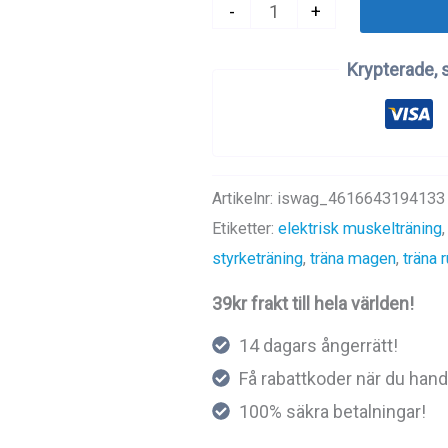
Elektrisk
-
+
Muskeltränare
Krypterade, 
mängd
Artikelnr:
iswag_4616643194133
Etiketter:
elektrisk muskelträning
styrketräning
,
träna magen
,
träna
39kr frakt till hela världen!
14 dagars ångerrätt!
Få rabattkoder när du hand
100% säkra betalningar!