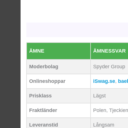
Beskrivning
Ytterligare information
ÄMNE
ÄMNESSVAR
Moderbolag
Spyder Group
Onlineshoppar
iSwag.se
,
bae
Prisklass
Lägst
Fraktländer
Polen, Tjeckien
Leveranstid
Långsam