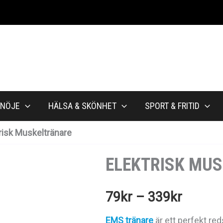
NÖJE
HÄLSA & SKÖNHET
SPORT & FRITID
risk Muskeltränare
ELEKTRISK MU
Prisint
79
kr
–
339
kr
79kr
EMS tränare
är ett perfekt red