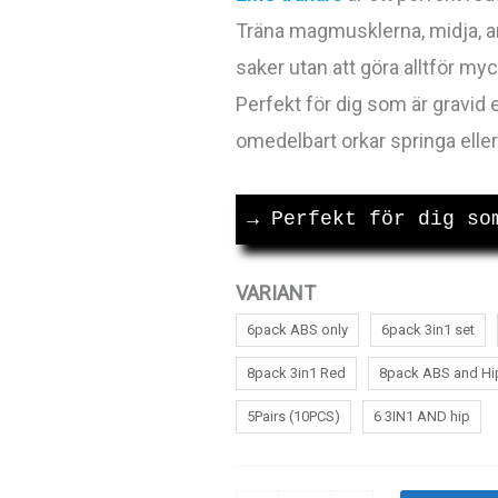
Träna magmusklerna, midja, ar
till
saker utan att göra alltför m
339kr
Perfekt för dig som är gravid 
omedelbart orkar springa elle
→
 Perfekt för dig so
VARIANT
6pack ABS only
6pack 3in1 set
8pack 3in1 Red
8pack ABS and Hi
5Pairs (10PCS)
6 3IN1 AND hip