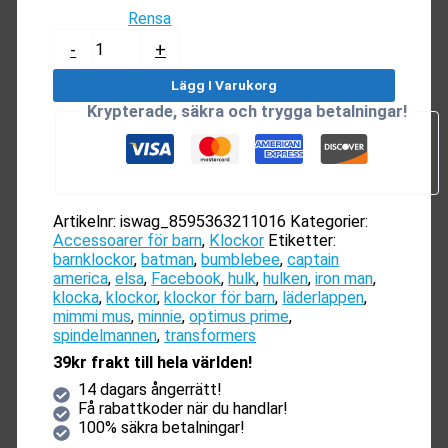
Rensa
Disney
-
+
Klockor
mängd
Lägg I Varukorg
Krypterade, säkra och trygga betalningar!
Artikelnr:
iswag_8595363211016
Kategorier:
Accessoarer för barn
,
Klockor
Etiketter:
barnklockor
,
batman
,
bumblebee
,
captain
america
,
elsa
,
Facebook
,
hulk
,
hulken
,
iron man
,
klocka
,
klockor
,
klockor för barn
,
läderlappen
,
mimmi mus
,
minnie
,
optimus prime
,
spindelmannen
,
transformers
39kr frakt till hela världen!
14 dagars ångerrätt!
Få rabattkoder när du handlar!
100% säkra betalningar!