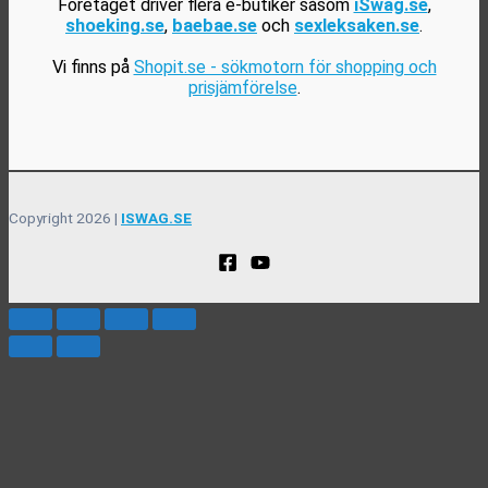
Företaget driver flera e-butiker såsom
iSwag.se
,
shoeking.se
,
baebae.se
och
sexleksaken.se
.
Vi finns på
Shopit.se - sökmotorn för shopping och
prisjämförelse
.
Copyright 2026 |
ISWAG.SE