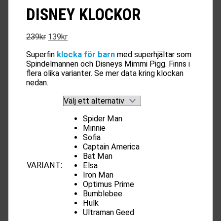
DISNEY KLOCKOR
Det
Det
239
kr
139
kr
ursprungliga
nuvarande
Superfin
klocka för barn
med superhjältar som
priset
priset
Spindelmannen och Disneys Mimmi Pigg. Finns i
var:
är:
flera olika varianter. Se mer data kring klockan
239kr.
139kr.
nedan.
Spider Man
Minnie
Sofia
Captain America
Bat Man
VARIANT
:
Elsa
Iron Man
Optimus Prime
Bumblebee
Hulk
Ultraman Geed