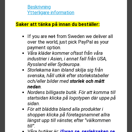
Beskrivning
Ytterligare information
Saker att tänka på innan du beställer:
If you are
not
from Sweden we deliver all
over the world, just pick PayPal as your
payment option.
Våra kläder kommer oftast från våra
industrier i Asien, i annat fall från USA,
Ryssland eller Sydeuropa.
Storlekarna kan ibland skilja sig från
svenska, håll utkik efter storlekstabeller
och/eller bilder med
storlek och mått
nedan
.
Nordens billigaste butik. För att komma till
startsidan klicka på logotypen där uppe på
sidan.
För att bläddra bland alla produkter i
shoppen klicka på företagsnamnet allra
längst upp till vänster, efter ”välkommen
till”.
Våra butiker är:
iSwag.se
,
sexleksaken
.
se