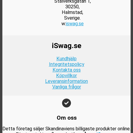
Stålverksgatan 1,
30250,
Halmstad,
Sverige.
w:
iswag.se
iSwag.se
Kundhjälp
Integritetspolicy
Kontakta oss
Köpvillkor
Leveransinformation
Vanliga frågor
Om oss
Detta företag säljer Skandinaviens billigaste produkter online.