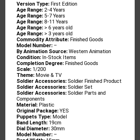
Version Type:
First Edition
Age Range:
2-4 Years
Age Range:
5-7 Years
Age Range:
8-11 Years
Age Range:
> 6 years old
Age Range:
> 3 years old
Commodity Attribute:
Finished Goods
Model Number:
–
By Animation Source:
Western Animation
Condition:
In-Stock Items
Completion Degree:
Finished Goods
Scale:
1/200
Theme:
Movie & TV
Soldier Accessories:
Soldier Finished Product
Soldier Accessories:
Soldier Set
Soldier Accessories:
Soldier Parts and
Components
Material:
Plastic
Original Package:
YES
Puppets Type:
Model
Band Length:
19cm
Dial Diameter:
30mm
Model Number:
–