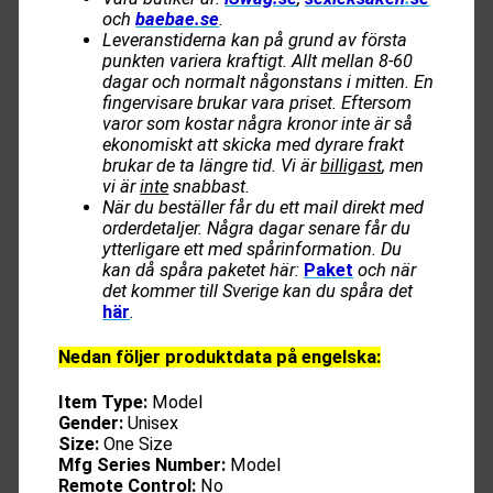
och
baebae.se
.
Leveranstiderna kan på grund av första
punkten variera kraftigt. Allt mellan 8-60
dagar och normalt någonstans i mitten. En
fingervisare brukar vara priset. Eftersom
varor som kostar några kronor inte är så
ekonomiskt att skicka med dyrare frakt
brukar de ta längre tid. Vi är
billigast
, men
vi är
inte
snabbast.
När du beställer får du ett mail direkt med
orderdetaljer. Några dagar senare får du
ytterligare ett med spårinformation. Du
kan då spåra paketet här:
Paket
och när
det kommer till Sverige kan du spåra det
här
.
Nedan följer produktdata på engelska:
Item Type:
Model
Gender:
Unisex
Size:
One Size
Mfg Series Number:
Model
Remote Control:
No