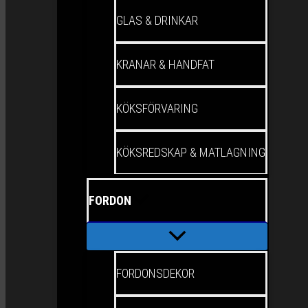
GLAS & DRINKAR
KRANAR & HANDFAT
KÖKSFÖRVARING
KÖKSREDSKAP & MATLAGNING
FORDON
FORDONSDEKOR