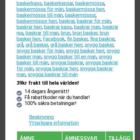
baskerkeps
,
baskerkepsar
,
baskermössa
,
baskermössa för män
,
baskermössa herr
,
baskermössa till män
,
baskermössor
,
baskermössor herr
,
baskrar
,
baskrar för män
,
baskrar herr
,
baskrar keps
,
baskrar man
,
baskrar
rea
,
baskrar till man
,
brun
,
brun basker
,
brun
basker herr
,
Facebook
,
fin basker
,
fina baskrar
,
grå
,
grå basker
,
grå basker herr
,
snygg basker
,
snygg basker för män
,
snygg basker herr
,
snygg
basker man
,
snygg basker till en man
,
snygg
basker till män
,
snygga baskrar
,
snygga baskrar
för män
,
snygga baskrar herr
,
snygga baskrar
man
,
snygga baskrar till män
39kr frakt till hela världen!
14 dagars ångerrätt!
Få rabattkoder när du handlar!
100% säkra betalningar!
Beskrivning
Ytterligare information
ÄMNE
ÄMNESSVAR
TILLÄGG