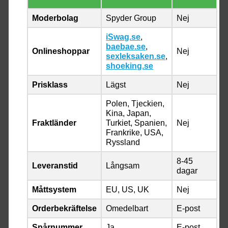
Moderbolag
Spyder Group
Nej
iSwag.se
,
baebae.se
,
Onlineshoppar
Nej
sexleksaken.se
,
shoeking.se
Prisklass
Lägst
Nej
Polen, Tjeckien,
Kina, Japan,
Fraktländer
Turkiet, Spanien,
Nej
Frankrike, USA,
Ryssland
8-45
Leveranstid
Långsam
dagar
Måttsystem
EU, US, UK
Nej
Orderbekräftelse
Omedelbart
E-post
Spårnummer
Ja
E-post