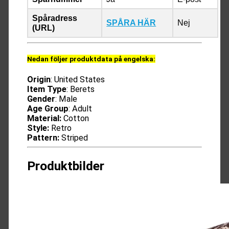
Spåradress
SPÅRA HÄR
Nej
(URL)
Nedan följer produktdata på engelska:
Origin
: United States
Item Type
: Berets
Gender
: Male
Age Group
: Adult
Material:
Cotton
Style:
Retro
Pattern:
Striped
Produktbilder