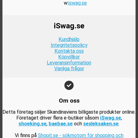
w:
iswag.se
iSwag.se
Kundhjälp
Integritetspolicy
Kontakta oss
Köpvillkor
Leveransinformation
Vanliga frågor
Om oss
Detta företag säljer Skandinaviens billigaste produkter online.
Företaget driver flera e-butiker såsom
iSwag.se
,
shoeking.se
,
baebae.se
och
sexleksaken.se
.
Vi finns på
Shopit.se - sökmotorn för shopping och