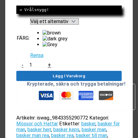
→
 Vrålsnygg!
FÄRG
:
Rensa
Basker
-
+
Herr
|
Lägg I Varukorg
Snygg
Krypterade, säkra och trygga betalningar!
Basker
Till
Män
|
Grå,
Brun
Artikelnr:
iswag_9843355290772
Kategori:
mängd
Mössor och Hattar
Etiketter:
basker
,
basker för
man
,
basker herr
,
basker keps
,
basker man
,
basker man rea
,
basker rea
,
basker till man
,