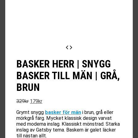
BASKER HERR | SNYGG
BASKER TILL MÄN | GRÅ,
BRUN
Det
Det
329
kr
179
kr
ursprungliga
nuvarande
Grymt snygg
basker för män
i brun, grå eller
priset
priset
mörkgrå färg. Mycket klassisk design varvat
var:
är:
med moderna inslag. Klassiskt mönstrad. Starka
329kr.
179kr.
inslag av Gatsby tema. Baskern är galet läcker
till nästan allt.