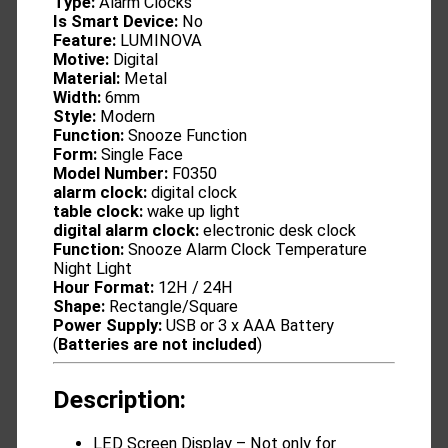
Type:
Alarm Clocks
Is Smart Device:
No
Feature:
LUMINOVA
Motive:
Digital
Material:
Metal
Width:
6mm
Style:
Modern
Function:
Snooze Function
Form:
Single Face
Model Number:
F0350
alarm clock:
digital clock
table clock:
wake up light
digital alarm clock:
electronic desk clock
Function:
Snooze Alarm Clock Temperature
Night Light
Hour Format:
12H / 24H
Shape:
Rectangle/Square
Power Supply:
USB or 3 x AAA Battery
(
Batteries are not included
)
Description:
LED Screen Display – Not only for