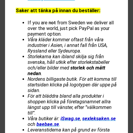
Saker att tänka på innan du beställer:
If you are
not
from Sweden we deliver all
over the world, just pick PayPal as your
payment option.
Våra kläder kommer oftast från våra
industrier i Asien, i annat fall från USA,
Ryssland eller Sydeuropa.
Storlekarna kan ibland skilja sig från
svenska, håll utkik efter storlekstabeller
och/eller bilder med
storlek och mått
nedan
.
Nordens billigaste butik. För att komma till
startsidan klicka på logotypen där uppe på
sidan.
För att bläddra bland alla produkter i
shoppen klicka på företagsnamnet allra
längst upp till vänster, efter ”välkommen
till”.
Våra butiker är:
iSwag.se
,
sexleksaken
.
se
och
baebae.se
.
Leveranstiderna kan på grund av första