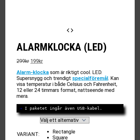
ALARMKLOCKA (LED)
Det
Det
299
kr
199
kr
ursprungliga
nuvarande
Alarm-klocka
som är riktigt cool. LED.
priset
priset
Supersnygg och trendigt
specialföremål
. Kan
var:
är:
visa temperatur i både Celsius och Fahrenheit,
299kr.
199kr.
12 eller 24 timmars format, nattseende med
mera.
→
 I paketet ingår även USB-kabel.
Rectangle
VARIANT
:
Square