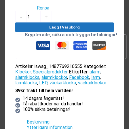
Rensa
Alarmklocka
-
+
(LED)
mängd
Lägg I Varukorg
Krypterade, säkra och trygga betalningar!
Artikelnr:
iswag_1487769210555
Kategorier:
Klockor
,
Specialprodukter
Etiketter:
alarm
,
alarmklocka
,
alarmklockor
,
Facebook
,
larm
,
larmklocka
,
LED
,
väckarklocka
,
väckarklockor
39kr frakt till hela världen!
14 dagars ångerrätt!
Få rabattkoder när du handlar!
100% säkra betalningar!
Beskrivning
Ytterligare information