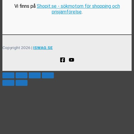
Vi finns på
Shopit.se - sökmotorn för shopping och
prisjämförelse
.
Copyright 2026 |
ISWAG.SE