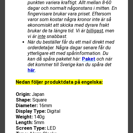
punkten variera kraftigt. Allt mellan 8-60
dagar och normalt någonstans i mitten. En
fingervisare brukar vara priset. Eftersom
varor som kostar några kronor inte är så
ekonomiskt att skicka med dyrare frakt
brukar de ta längre tid. Vi är
billigast
, men
vi är
inte
snabbast.
När du beställer får du ett mail direkt med
orderdetaljer. Några dagar senare får du
ytterligare ett med spårinformation. Du
kan då spåra paketet här:
Paket
och när
det kommer till Sverige kan du spåra det
här
.
Nedan följer produktdata på engelska:
Origin:
Japan
Shape:
Square
Diameter:
16mm
Display Type:
Digital
Weight:
140g
Length:
5mm
Screen Type:
LED