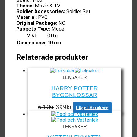
Theme:
Movie & TV
Soldier Accessories:
Soldier Set
Material:
PVC
Original Package:
NO
Puppets Type:
Model
Vikt
0.0 g
Dimensioner
10 cm
Relaterade produkter
LEKSAKER
HARRY POTTER
BYGGKLOSSAR
Det
Det
649
kr
399
kr
Lägg I Varukorg
ursprungliga
nuvarande
priset
priset
LEKSAKER
var:
är:
649kr.
399kr.