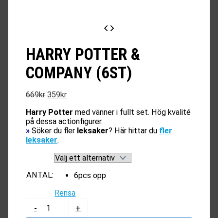
HARRY POTTER &
COMPANY (6ST)
Det
Det
669
kr
359
kr
ursprungliga
nuvarande
Harry Potter
med vänner i fullt set. Hög kvalité
priset
priset
på dessa actionfigurer.
var:
är:
»
Söker du fler
leksaker
? Här hittar du
fler
669kr.
359kr.
leksaker
.
ANTAL
:
6pcs opp
Rensa
Harry
-
+
Potter