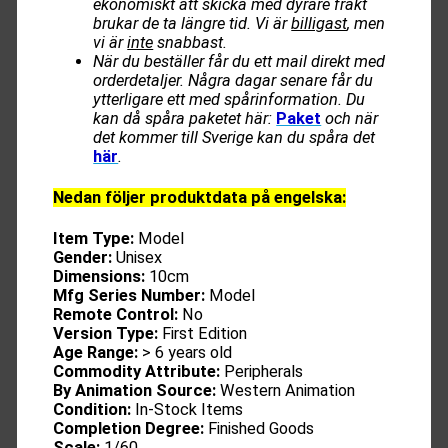
ekonomiskt att skicka med dyrare frakt
brukar de ta längre tid. Vi är
billigast
, men
vi är
inte
snabbast.
När du beställer får du ett mail direkt med
orderdetaljer. Några dagar senare får du
ytterligare ett med spårinformation. Du
kan då spåra paketet här:
Paket
och när
det kommer till Sverige kan du spåra det
här
.
Nedan följer produktdata på engelska:
Item Type:
Model
Gender:
Unisex
Dimensions:
10cm
Mfg Series Number:
Model
Remote Control:
No
Version Type:
First Edition
Age Range:
> 6 years old
Commodity Attribute:
Peripherals
By Animation Source:
Western Animation
Condition:
In-Stock Items
Completion Degree:
Finished Goods
Scale:
1/60