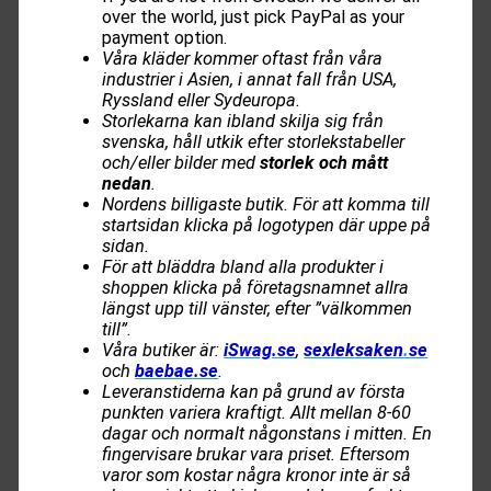
over the world, just pick PayPal as your
payment option.
Våra kläder kommer oftast från våra
industrier i Asien, i annat fall från USA,
Ryssland eller Sydeuropa.
Storlekarna kan ibland skilja sig från
svenska, håll utkik efter storlekstabeller
och/eller bilder med
storlek och mått
nedan
.
Nordens billigaste butik. För att komma till
startsidan klicka på logotypen där uppe på
sidan.
För att bläddra bland alla produkter i
shoppen klicka på företagsnamnet allra
längst upp till vänster, efter ”välkommen
till”.
Våra butiker är:
iSwag.se
,
sexleksaken
.
se
och
baebae.se
.
Leveranstiderna kan på grund av första
punkten variera kraftigt. Allt mellan 8-60
dagar och normalt någonstans i mitten. En
fingervisare brukar vara priset. Eftersom
varor som kostar några kronor inte är så