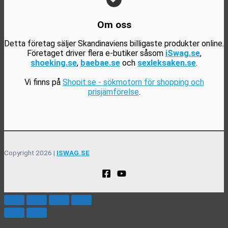
Om oss
Detta företag säljer Skandinaviens billigaste produkter online.
Företaget driver flera e-butiker såsom
iSwag.se
,
shoeking.se
,
baebae.se
och
sexleksaken.se
.
Vi finns på
Shopit.se - sökmotorn för shopping och
prisjämförelse
.
Copyright 2026 |
ISWAG.SE