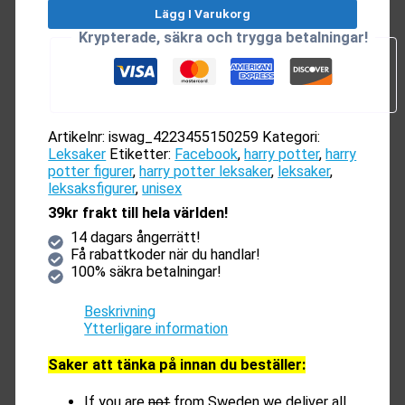
&
Lägg I Varukorg
Company
Krypterade, säkra och trygga betalningar!
(6st)
mängd
Artikelnr:
iswag_4223455150259
Kategori:
Leksaker
Etiketter:
Facebook
,
harry potter
,
harry
potter figurer
,
harry potter leksaker
,
leksaker
,
leksaksfigurer
,
unisex
39kr frakt till hela världen!
14 dagars ångerrätt!
Få rabattkoder när du handlar!
100% säkra betalningar!
Beskrivning
Ytterligare information
Saker att tänka på innan du beställer:
If you are
not
from Sweden we deliver all