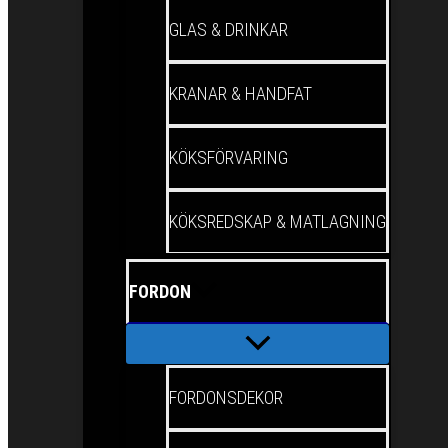
GLAS & DRINKAR
KRANAR & HANDFAT
KÖKSFÖRVARING
KÖKSREDSKAP & MATLAGNING
FORDON
FORDONSDEKOR