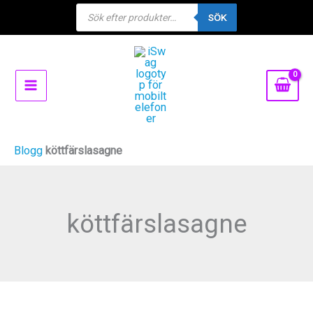
Products
Hoppa
SÖK
search
till
innehåll
Blogg
köttfärslasagne
köttfärslasagne